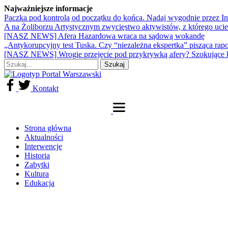
Najważniejsze informacje
Paczka pod kontrolą od początku do końca. Nadaj wygodnie przez I
A na Żoliborzu Artystycznym zwycięstwo aktywistów, z którego ucie
[NASZ NEWS] Afera Hazardowa wraca na sądową wokandę
„Antykorupcyjny test Tuska. Czy “niezależna ekspertka” pisząca rap
[NASZ NEWS] Wrogie przejęcie pod przykrywką afery? Szokujące 
Kontakt
Strona główna
Aktualności
Interwencje
Historia
Zabytki
Kultura
Edukacja