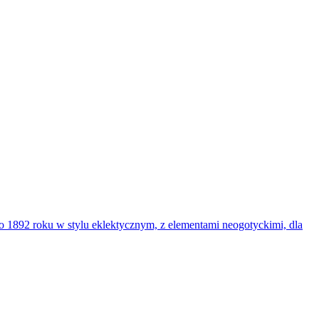
o 1892 roku w stylu eklektycznym, z elementami neogotyckimi, dla