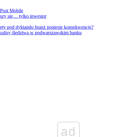
nPost Mobile
szy się… tylko inwestor
orty pod dyktando branż poniesie konsekwencje?
kulisy śledztwa w podwarszawskim banku
ad