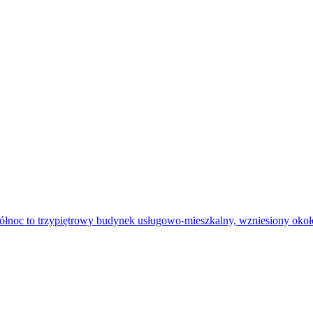
ółnoc to trzypiętrowy budynek usługowo-mieszkalny, wzniesiony okoł