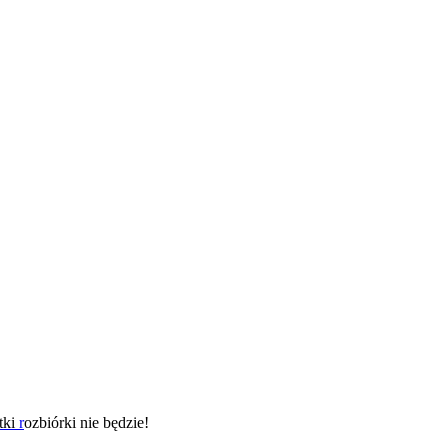
tki
r
ozbiórki nie będzie!