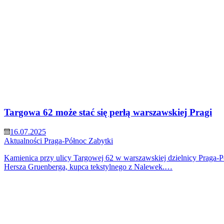
Targowa 62 może stać się perłą warszawskiej Pragi
16.07.2025
Aktualności
Praga-Północ
Zabytki
Kamienica przy ulicy Targowej 62 w warszawskiej dzielnicy Praga-P
Hersza Gruenberga, kupca tekstylnego z Nalewek.…