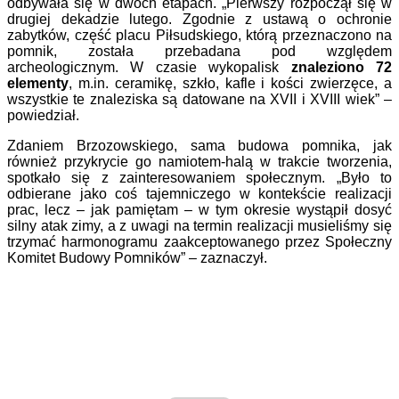
odbywała się w dwóch etapach. „Pierwszy rozpoczął się w
drugiej dekadzie lutego. Zgodnie z ustawą o ochronie
zabytków, część placu Piłsudskiego, którą przeznaczono na
pomnik, została przebadana pod względem
archeologicznym. W czasie wykopalisk
znaleziono 72
elementy
, m.in. ceramikę, szkło, kafle i kości zwierzęce, a
wszystkie te znaleziska są datowane na XVII i XVIII wiek” –
powiedział.
Zdaniem Brzozowskiego, sama budowa pomnika, jak
również przykrycie go namiotem-halą w trakcie tworzenia,
spotkało się z zainteresowaniem społecznym. „Było to
odbierane jako coś tajemniczego w kontekście realizacji
prac, lecz – jak pamiętam – w tym okresie wystąpił dosyć
silny atak zimy, a z uwagi na termin realizacji musieliśmy się
trzymać harmonogramu zaakceptowanego przez Społeczny
Komitet Budowy Pomników” – zaznaczył.