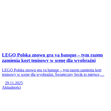
LEGO Polska znowu gra va banque – tym razem
zamienia kort tenisowy w scenę dla wyobraźni
LEGO Polska znowu gra va banque – tym razem zamienia kort
tenisowy w scenę dla wyobraźni. Świąteczny Secik to miejsce,…
29.11.2025
Aktualności