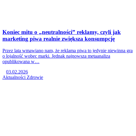
Koniec mitu o „neutralności” reklamy, czyli jak
marketing piwa realnie zwiększa konsumpcję
Przez lata wmawiano nam, że reklama piwa to jedynie niewinna gra
o lojalność wobec marki. Jednak najnowsza metaanaliza
opublikowana w…
03.02.2026
Aktualności
Zdrowie