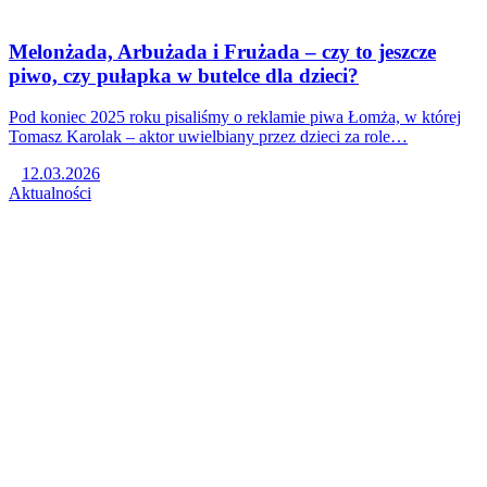
Melonżada, Arbużada i Frużada – czy to jeszcze
piwo, czy pułapka w butelce dla dzieci?
Pod koniec 2025 roku pisaliśmy o reklamie piwa Łomża, w której
Tomasz Karolak – aktor uwielbiany przez dzieci za role…
12.03.2026
Aktualności