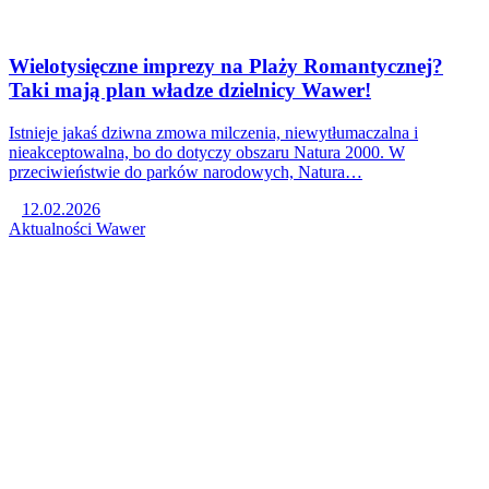
Wielotysięczne imprezy na Plaży Romantycznej?
Taki mają plan władze dzielnicy Wawer!
Istnieje jakaś dziwna zmowa milczenia, niewytłumaczalna i
nieakceptowalna, bo do dotyczy obszaru Natura 2000. W
przeciwieństwie do parków narodowych, Natura…
12.02.2026
Aktualności
Wawer