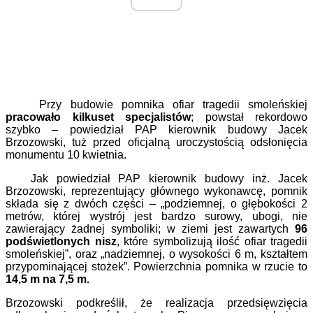
Przy budowie pomnika ofiar tragedii smoleńskiej
pracowało kilkuset specjalistów
; powstał rekordowo
szybko – powiedział PAP kierownik budowy Jacek
Brzozowski, tuż przed oficjalną uroczystością odsłonięcia
monumentu 10 kwietnia.
Jak powiedział PAP kierownik budowy inż. Jacek
Brzozowski, reprezentujący głównego wykonawcę, pomnik
składa się z dwóch części – „podziemnej, o głębokości 2
metrów, której wystrój jest bardzo surowy, ubogi, nie
zawierający żadnej symboliki; w ziemi jest zawartych
96
podświetlonych nisz
, które symbolizują ilość ofiar tragedii
smoleńskiej”, oraz „nadziemnej, o wysokości 6 m, kształtem
przypominającej stożek”. Powierzchnia pomnika w rzucie to
14,5 m na 7,5 m.
Brzozowski podkreślił, że realizacja przedsięwzięcia