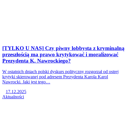
[TYLKO U NAS] Czy piwny lobbysta z kryminalną
przeszłością ma prawo krytykować i moralizować
Prezydenta K. Nawrockiego?
W ostatnich dniach polski dyskurs polityczny rozgorzał od ostrej
krytyki skierowanej pod adresem Prezydenta Karola Karol
Nawrocki. Jaki jest tego…
17.12.2025
Aktualności