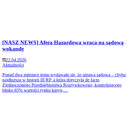
[NASZ NEWS] Afera Hazardowa wraca na sądową
wokandę
22.04.2026
Aktualności
Ponad dwa miesiące temu wydawało się, że sprawa sądowa – chyba
najdłuższa w historii III RP, a która dotyczyła de facto
Zjednoczonego Przedsiębiorstwa Rozrywkowego, kontrolującego
blisko 65% wartości rynku kasyn,…