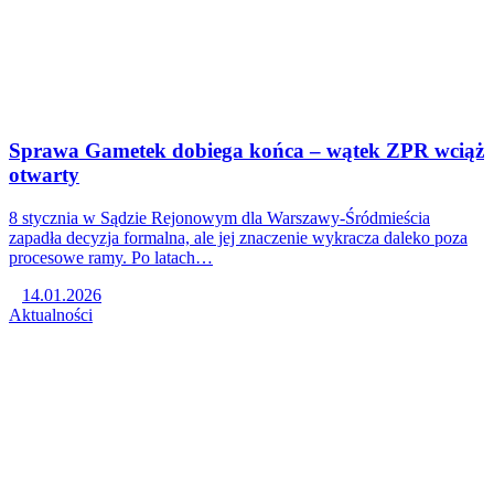
Sprawa Gametek dobiega końca – wątek ZPR wciąż
otwarty
8 stycznia w Sądzie Rejonowym dla Warszawy-Śródmieścia
zapadła decyzja formalna, ale jej znaczenie wykracza daleko poza
procesowe ramy. Po latach…
14.01.2026
Aktualności