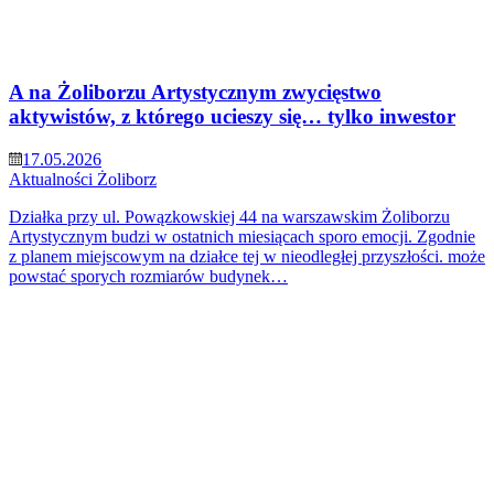
A na Żoliborzu Artystycznym zwycięstwo
aktywistów, z którego ucieszy się… tylko inwestor
17.05.2026
Aktualności
Żoliborz
Działka przy ul. Powązkowskiej 44 na warszawskim Żoliborzu
Artystycznym budzi w ostatnich miesiącach sporo emocji. Zgodnie
z planem miejscowym na działce tej w nieodległej przyszłości. może
powstać sporych rozmiarów budynek…