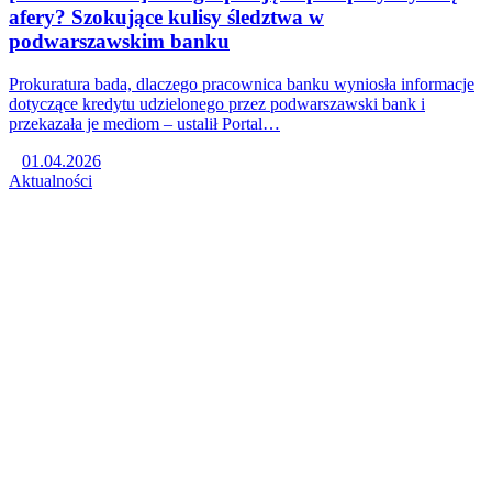
afery? Szokujące kulisy śledztwa w
podwarszawskim banku
Prokuratura bada, dlaczego pracownica banku wyniosła informacje
dotyczące kredytu udzielonego przez podwarszawski bank i
przekazała je mediom – ustalił Portal…
01.04.2026
Aktualności