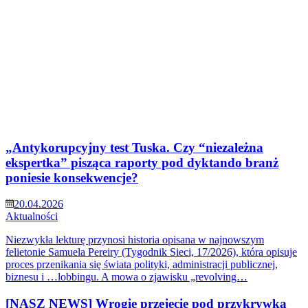
„Antykorupcyjny test Tuska. Czy “niezależna
ekspertka” pisząca raporty pod dyktando branż
poniesie konsekwencje?
20.04.2026
Aktualności
Niezwykła lekturę przynosi historia opisana w najnowszym
felietonie Samuela Pereiry (Tygodnik Sieci, 17/2026), która opisuje
proces przenikania się świata polityki, administracji publicznej,
biznesu i …lobbingu. A mowa o zjawisku „revolving…
[NASZ NEWS] Wrogie przejęcie pod przykrywką