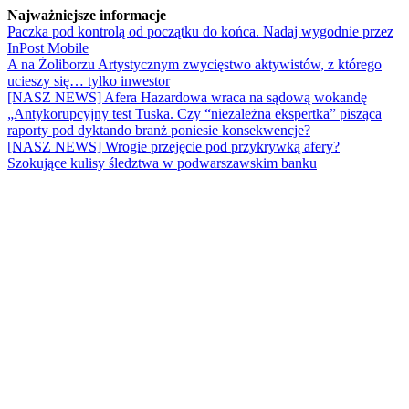
Najważniejsze informacje
Paczka pod kontrolą od początku do końca. Nadaj wygodnie przez
InPost Mobile
A na Żoliborzu Artystycznym zwycięstwo aktywistów, z którego
ucieszy się… tylko inwestor
[NASZ NEWS] Afera Hazardowa wraca na sądową wokandę
„Antykorupcyjny test Tuska. Czy “niezależna ekspertka” pisząca
raporty pod dyktando branż poniesie konsekwencje?
[NASZ NEWS] Wrogie przejęcie pod przykrywką afery?
Szokujące kulisy śledztwa w podwarszawskim banku