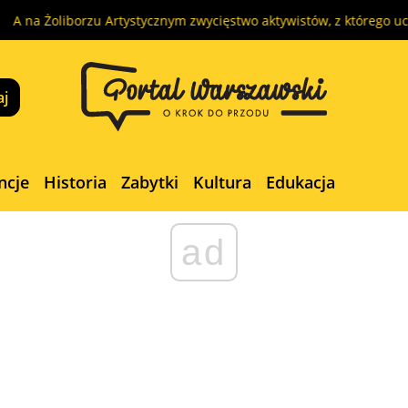
rzu Artystycznym zwycięstwo aktywistów, z którego ucieszy się… tyl
ncje
Historia
Zabytki
Kultura
Edukacja
ad