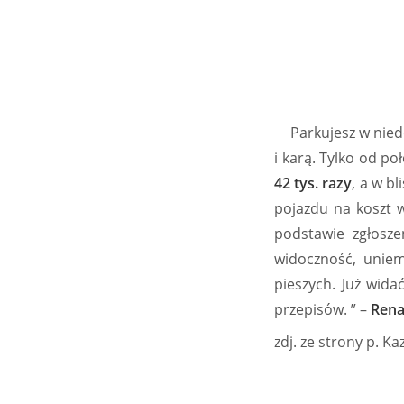
Parkujesz w niedo
i karą. Tylko od p
42 tys. razy
, a w bl
pojazdu na koszt w
podstawie zgłosze
widoczność, uniem
pieszych. Już wida
przepisów. ” –
Rena
zdj. ze strony p. K