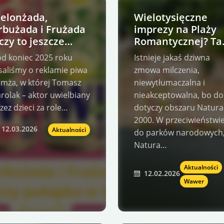
elonżada,
Wielotysięczne
rbużada i Frużada
imprezy na Plaży
 czy to jeszcze
Romantycznej? Ta
iwo, czy pułapka w
mają plan władze
d koniec 2025 roku
Istnieje jakaś dziwna
utelce dla dzieci?
dzielnicy Wawer!
saliśmy o reklamie piwa
zmowa milczenia,
mża, w której Tomasz
niewytłumaczalna i
rolak – aktor uwielbiany
nieakceptowalna, bo do
zez dzieci za role…
dotyczy obszaru Natura
2000. W przeciwieństwi
12.03.2026
Aktualności
do parków narodowych
Natura…
Aktualności
12.02.2026
Wawer