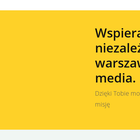
Wspier
niezale
warsza
media.
Dzięki Tobie m
misję