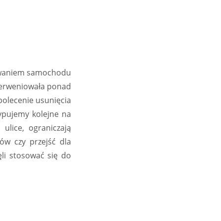
lowaniem samochodu
nterweniowała ponad
polecenie usunięcia
typujemy kolejne na
ulice, ograniczają
ów czy przejść dla
ęli stosować się do