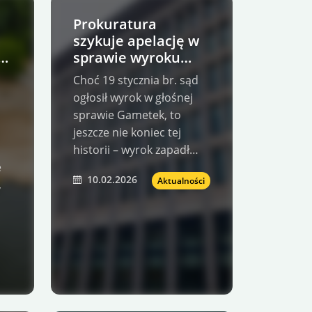
Prokuratura
szykuje apelację w
ki
sprawie wyroku
Gametek. Co dalej z
Choć 19 stycznia br. sąd
wątkiem ZPR?
ogłosił wyrok w głośnej
sprawie Gametek, to
jeszcze nie koniec tej
historii – wyrok zapadł…
e
10.02.2026
Aktualności
,