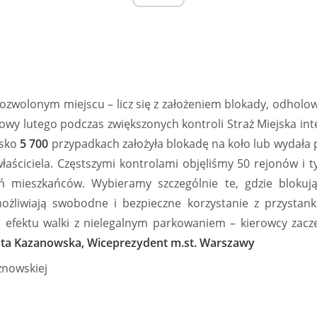
zwolonym miejscu – licz się z założeniem blokady, odho
ołowy lutego podczas zwiększonych kontroli Straż Miejska i
isko
5 700
przypadkach założyła blokadę na koło lub wydała 
łaściciela. Częstszymi kontrolami objęliśmy 50 rejonów i 
ń mieszkańców. Wybieramy szczególnie te, gdzie blokują 
ożliwiają swobodne i bezpieczne korzystanie z przystank
ć efektu walki z nielegalnym parkowaniem – kierowcy zacz
ta Kazanowska, Wiceprezydent m.st. Warszawy
aznowskiej