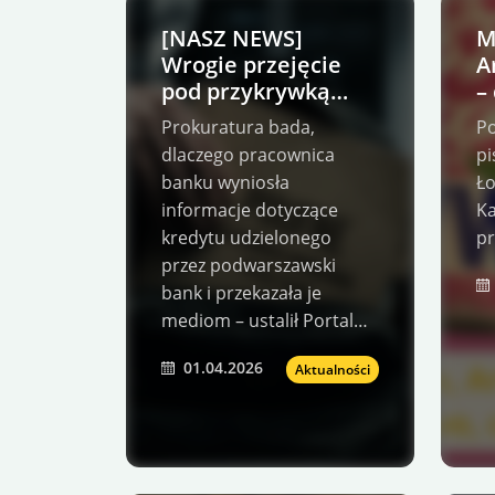
[NASZ NEWS]
M
Wrogie przejęcie
A
pod przykrywką
–
afery? Szokujące
p
Prokuratura bada,
Po
kulisy śledztwa w
b
dlaczego pracownica
pi
podwarszawskim
banku wyniosła
Ło
banku
informacje dotyczące
Ka
kredytu udzielonego
pr
przez podwarszawski
bank i przekazała je
mediom – ustalił Portal…
01.04.2026
Aktualności