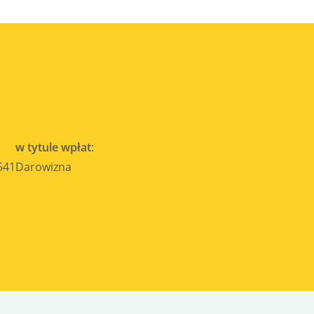
w tytule wpłat
:
541
Darowizna