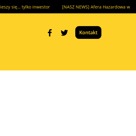
ko inwestor
[NASZ NEWS] Afera Hazardowa wraca na sądową
Kontakt