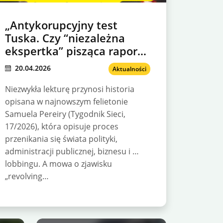
„Antykorupcyjny test
Tuska. Czy “niezależna
ekspertka” pisząca raporty
pod dyktando branż
20.04.2026
Aktualności
poniesie konsekwencje?
Niezwykła lekturę przynosi historia
opisana w najnowszym felietonie
Samuela Pereiry (Tygodnik Sieci,
17/2026), która opisuje proces
przenikania się świata polityki,
administracji publicznej, biznesu i …
lobbingu. A mowa o zjawisku
„revolving…