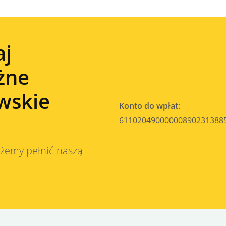
aj
żne
wskie
Konto do wpłat
:
61102049000000890231388
ożemy pełnić naszą