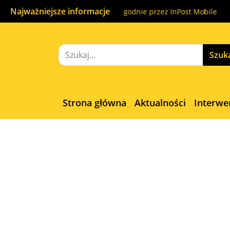
Najważniejsze informacje
tku do końca. Nadaj wygodnie przez InPost Mobile
A na Żolibo
Strona główna
Aktualności
Interwe