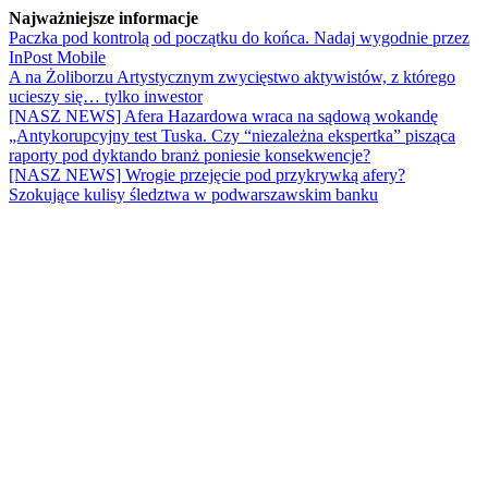
Najważniejsze informacje
Paczka pod kontrolą od początku do końca. Nadaj wygodnie przez
InPost Mobile
A na Żoliborzu Artystycznym zwycięstwo aktywistów, z którego
ucieszy się… tylko inwestor
[NASZ NEWS] Afera Hazardowa wraca na sądową wokandę
„Antykorupcyjny test Tuska. Czy “niezależna ekspertka” pisząca
raporty pod dyktando branż poniesie konsekwencje?
[NASZ NEWS] Wrogie przejęcie pod przykrywką afery?
Szokujące kulisy śledztwa w podwarszawskim banku