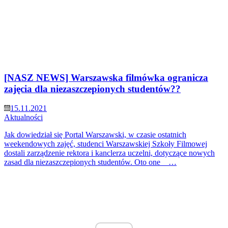
[NASZ NEWS] Warszawska filmówka ogranicza
zajęcia dla niezaszczepionych studentów??
15.11.2021
Aktualności
Jak dowiedział się Portal Warszawski, w czasie ostatnich
weekendowych zajęć, studenci Warszawskiej Szkoły Filmowej
dostali zarządzenie rektora i kanclerza uczelni, dotyczące nowych
zasad dla niezaszczepionych studentów. Oto one …