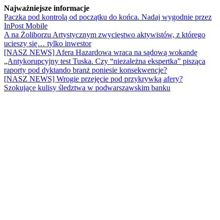
Najważniejsze informacje
Paczka pod kontrolą od początku do końca. Nadaj wygodnie przez
InPost Mobile
A na Żoliborzu Artystycznym zwycięstwo aktywistów, z którego
ucieszy się… tylko inwestor
[NASZ NEWS] Afera Hazardowa wraca na sądową wokandę
„Antykorupcyjny test Tuska. Czy “niezależna ekspertka” pisząca
raporty pod dyktando branż poniesie konsekwencje?
[NASZ NEWS] Wrogie przejęcie pod przykrywką afery?
Szokujące kulisy śledztwa w podwarszawskim banku