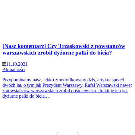
[Nasz komentarz] Czy Trzaskowski z powstańców
warszawskich zrobił dyżurne pałki do bicia?
11.10.2021
Aktualności
Przypominamy nasz, lekko zmodyfikowany dziś, artykuł sprzed
dwóch lat, o tym jak Prezydent Warszawy, Rafał Warszawski nawet
z powstańców warszawskich zrobił pośmiewisko i traktuje ich jak
dyżurne pałki do bicia.…