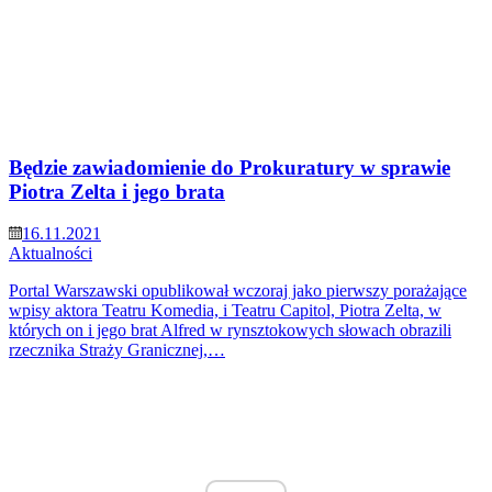
Będzie zawiadomienie do Prokuratury w sprawie
Piotra Zelta i jego brata
16.11.2021
Aktualności
Portal Warszawski opublikował wczoraj jako pierwszy porażające
wpisy aktora Teatru Komedia, i Teatru Capitol, Piotra Zelta, w
których on i jego brat Alfred w rynsztokowych słowach obrazili
rzecznika Straży Granicznej,…