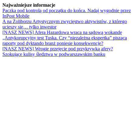
Najważniejsze informacje
Paczka pod kontrolą od początku do końca. Nadaj wygodnie przez
InPost Mobile
A na Żoliborzu Artystycznym zwycięstwo aktywistów, z którego
ucieszy się… tylko inwestor
[NASZ NEWS] Afera Hazardowa wraca na sądową wokandę
„Antykorupcyjny test Tuska. Czy “niezależna ekspertka” pisząca
raporty pod dyktando branż poniesie konsekwencje?
[NASZ NEWS] Wrogie przejęcie pod przykrywką afery?
Szokujące kulisy śledztwa w podwarszawskim banku