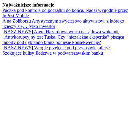
Najważniejsze informacje
Paczka pod kontrolą od początku do końca. Nadaj wygodnie przez
InPost Mobile
A na Żoliborzu Artystycznym zwycięstwo aktywistów, z którego
ucieszy się… tylko inwestor
[NASZ NEWS] Afera Hazardowa wraca na sądową wokandę
„Antykorupcyjny test Tuska. Czy “niezależna ekspertka” pisząca
raporty pod dyktando branż poniesie konsekwencje?
[NASZ NEWS] Wrogie przejęcie pod przykrywką afery?
Szokujące kulisy śledztwa w podwarszawskim banku