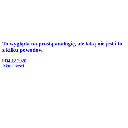
To wygląda na prostą analogię, ale taką nie jest i to
z kilku powodów.
04.12.2020
Aktualności