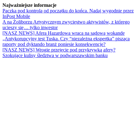
Najważniejsze informacje
Paczka pod kontrolą od początku do końca. Nadaj wygodnie przez
InPost Mobile
A na Żoliborzu Artystycznym zwycięstwo aktywistów, z którego
ucieszy się… tylko inwestor
[NASZ NEWS] Afera Hazardowa wraca na sądową wokandę
„Antykorupcyjny test Tuska. Czy “niezależna ekspertka” pisząca
raporty pod dyktando branż poniesie konsekwencje?
[NASZ NEWS] Wrogie przejęcie pod przykrywką afery?
Szokujące kulisy śledztwa w podwarszawskim banku