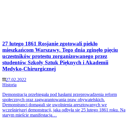
27 lutego 1861 Rosjanie zgotowali piekło
mieszkańcom Warszawy. Tego dnia zginęło pięciu
uczestników protestu zorganizowanego przez
studentów Szkoły Sztuk Pięknych i Akademii
Medyko-Chirurgicznej
27.02.2022
Historia
Demonstracja przebiegała pod hasłami przeprowadzenia reform
społecznych oraz zagwarantowania praw obywatelskich.
Demonstranci domagali się uwolnienia aresztowanych we
wcześniejszej demonstracji, jaka odbyła się 25 lutego 1861 roku. Na
starym mieście manifestacja…