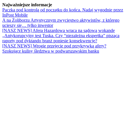
Najważniejsze informacje
Paczka pod kontrolą od początku do końca. Nadaj wygodnie przez
InPost Mobile
A na Żoliborzu Artystycznym zwycięstwo aktywistów, z którego
ucieszy się… tylko inwestor
[NASZ NEWS] Afera Hazardowa wraca na sądową wokandę
„Antykorupcyjny test Tuska. Czy “niezależna ekspertka” pisząca
raporty pod dyktando branż poniesie konsekwencje?
[NASZ NEWS] Wrogie przejęcie pod przykrywką afery?
Szokujące kulisy śledztwa w podwarszawskim banku