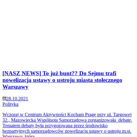
[NASZ NEWS] To już bunt?? Do Sejmu trafi
nowelizacja ustawy o ustroju miasta stołecznego
Warszawy
28.10.2021
Polityka
Wczoraj w Centrum Aktywności Kocham Pragę przy ul. Targowej
32., Mazowiecka Wspólnota Samorządowa zorganizowała debatę.
Tematem debaty była przygotowana przez środowisko
bezpartyjnych samorządowców nowelizacja ustawy o ustroju m.st.
Warszawy, która…