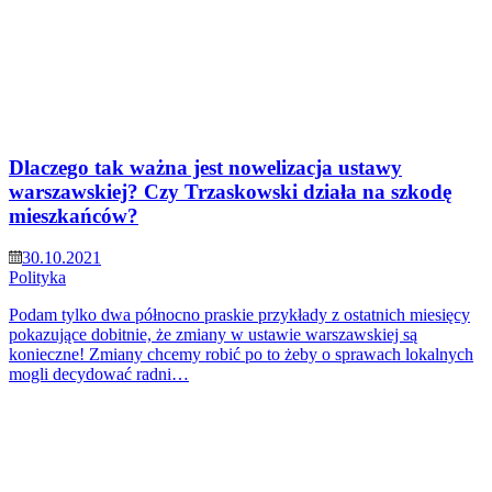
Dlaczego tak ważna jest nowelizacja ustawy
warszawskiej? Czy Trzaskowski działa na szkodę
mieszkańców?
30.10.2021
Polityka
Podam tylko dwa północno praskie przykłady z ostatnich miesięcy
pokazujące dobitnie, że zmiany w ustawie warszawskiej są
konieczne! Zmiany chcemy robić po to żeby o sprawach lokalnych
mogli decydować radni…