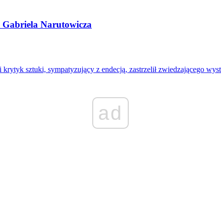
a Gabriela Narutowicza
i krytyk sztuki, sympatyzujący z endecją, zastrzelił zwiedzającego w
ad