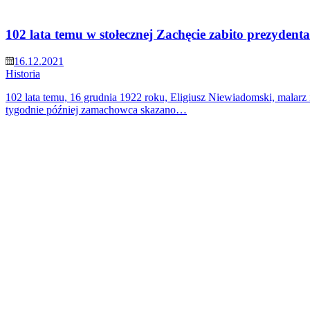
102 lata temu w stołecznej Zachęcie zabito prezydent
16.12.2021
Historia
102 lata temu, 16 grudnia 1922 roku, Eligiusz Niewiadomski, malarz 
tygodnie później zamachowca skazano…