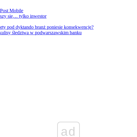
nPost Mobile
szy się… tylko inwestor
orty pod dyktando branż poniesie konsekwencje?
kulisy śledztwa w podwarszawskim banku
ad