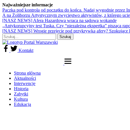
Najważniejsze informacje
Paczka pod kontrolą od początku do końca. Nadaj wygodnie przez I
A na Żoliborzu Artystycznym zwycięstwo aktywistów, z którego ucie
[NASZ NEWS] Afera Hazardowa wraca na sądową wokandę
„Antykorupcyjny test Tuska. Czy “niezależna ekspertka” pisząca rap
[NASZ NEWS] Wrogie przejęcie pod przykrywką afery? Szokujące 
Kontakt
Strona główna
Aktualności
Interwencje
Historia
Zabytki
Kultura
Edukacja