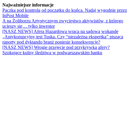
Najważniejsze informacje
Paczka pod kontrolą od początku do końca. Nadaj wygodnie przez
InPost Mobile
A na Żoliborzu Artystycznym zwycięstwo aktywistów, z którego
ucieszy się… tylko inwestor
[NASZ NEWS] Afera Hazardowa wraca na sądową wokandę
„Antykorupcyjny test Tuska. Czy “niezależna ekspertka” pisząca
raporty pod dyktando branż poniesie konsekwencje?
[NASZ NEWS] Wrogie przejęcie pod przykrywką afery?
Szokujące kulisy śledztwa w podwarszawskim banku