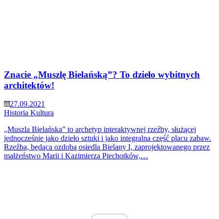
Znacie „Muszlę Bielańską”? To dzieło wybitnych
architektów!
27.09.2021
Historia
Kultura
„Muszla Bielańska” to archetyp interaktywnej rzeźby, służącej
jednocześnie jako dzieło sztuki i jako integralna część placu zabaw.
Rzeźba, będąca ozdobą osiedla Bielany I, zaprojektowanego przez
małżeństwo Marii i Kazimierza Piechotków,…