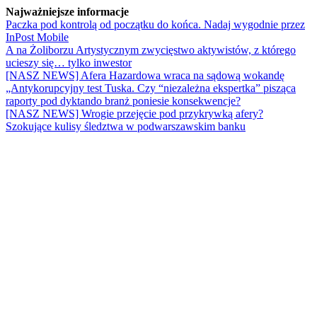
Najważniejsze informacje
Paczka pod kontrolą od początku do końca. Nadaj wygodnie przez
InPost Mobile
A na Żoliborzu Artystycznym zwycięstwo aktywistów, z którego
ucieszy się… tylko inwestor
[NASZ NEWS] Afera Hazardowa wraca na sądową wokandę
„Antykorupcyjny test Tuska. Czy “niezależna ekspertka” pisząca
raporty pod dyktando branż poniesie konsekwencje?
[NASZ NEWS] Wrogie przejęcie pod przykrywką afery?
Szokujące kulisy śledztwa w podwarszawskim banku