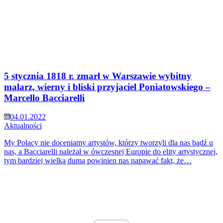
5 stycznia 1818 r. zmarł w Warszawie wybitny
malarz, wierny i bliski przyjaciel Poniatowskiego –
Marcello Bacciarelli
04.01.2022
Aktualności
My Polacy nie doceniamy artystów, którzy tworzyli dla nas bądź u
nas, a Bacciarelli należał w ówczesnej Europie do elity artystycznej,
tym bardziej wielką dumą powinien nas napawać fakt, że…