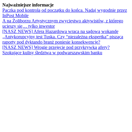
Najważniejsze informacje
Paczka pod kontrolą od początku do końca. Nadaj wygodnie przez
InPost Mobile
A na Żoliborzu Artystycznym zwycięstwo aktywistów, z którego
ucieszy się… tylko inwestor
[NASZ NEWS] Afera Hazardowa wraca na sądową wokandę
„Antykorupcyjny test Tuska. Czy “niezależna ekspertka” pisząca
raporty pod dyktando branż poniesie konsekwencje?
[NASZ NEWS] Wrogie przejęcie pod przykrywką afery?
Szokujące kulisy śledztwa w podwarszawskim banku