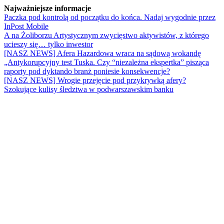
Najważniejsze informacje
Paczka pod kontrolą od początku do końca. Nadaj wygodnie przez
InPost Mobile
A na Żoliborzu Artystycznym zwycięstwo aktywistów, z którego
ucieszy się… tylko inwestor
[NASZ NEWS] Afera Hazardowa wraca na sądową wokandę
„Antykorupcyjny test Tuska. Czy “niezależna ekspertka” pisząca
raporty pod dyktando branż poniesie konsekwencje?
[NASZ NEWS] Wrogie przejęcie pod przykrywką afery?
Szokujące kulisy śledztwa w podwarszawskim banku