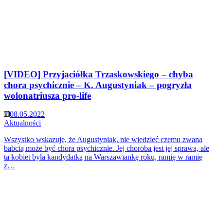
[VIDEO] Przyjaciółka Trzaskowskiego – chyba
chora psychicznie – K. Augustyniak – pogryzła
wolonatriusza pro-life
08.05.2022
Aktualności
Wszystko wskazuje, że Augustyniak, nie wiedzieć czemu zwana
babcią może być chora psychicznie. Jej choroba jest jej sprawą, ale
ta kobiet była kandydatką na Warszawiankę roku, ramię w ramię
z…