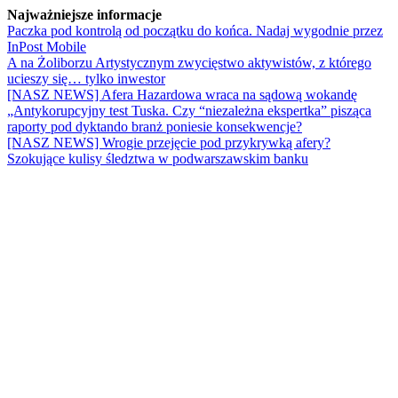
Najważniejsze informacje
Paczka pod kontrolą od początku do końca. Nadaj wygodnie przez
InPost Mobile
A na Żoliborzu Artystycznym zwycięstwo aktywistów, z którego
ucieszy się… tylko inwestor
[NASZ NEWS] Afera Hazardowa wraca na sądową wokandę
„Antykorupcyjny test Tuska. Czy “niezależna ekspertka” pisząca
raporty pod dyktando branż poniesie konsekwencje?
[NASZ NEWS] Wrogie przejęcie pod przykrywką afery?
Szokujące kulisy śledztwa w podwarszawskim banku