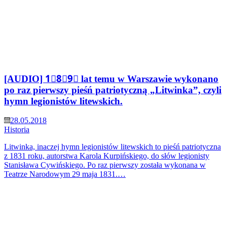
[AUDIO] 1⃣8⃣9⃣ lat temu w Warszawie wykonano
po raz pierwszy pieśń patriotyczną „Litwinka”, czyli
hymn legionistów litewskich.
28.05.2018
Historia
Litwinka, inaczej hymn legionistów litewskich to pieśń patriotyczna
z 1831 roku, autorstwa Karola Kurpińskiego, do słów legionisty
Stanisława Cywińskiego. Po raz pierwszy została wykonana w
Teatrze Narodowym 29 maja 1831.…