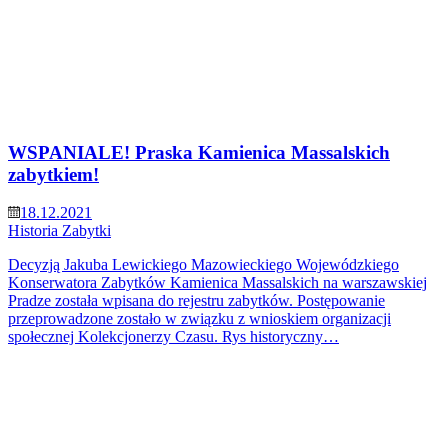
WSPANIALE! Praska Kamienica Massalskich
zabytkiem!
18.12.2021
Historia
Zabytki
Decyzją Jakuba Lewickiego Mazowieckiego Wojewódzkiego
Konserwatora Zabytków Kamienica Massalskich na warszawskiej
Pradze została wpisana do rejestru zabytków. Postępowanie
przeprowadzone zostało w związku z wnioskiem organizacji
społecznej Kolekcjonerzy Czasu. Rys historyczny…