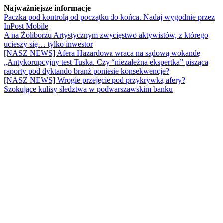
Najważniejsze informacje
Paczka pod kontrolą od początku do końca. Nadaj wygodnie przez
InPost Mobile
A na Żoliborzu Artystycznym zwycięstwo aktywistów, z którego
ucieszy się… tylko inwestor
[NASZ NEWS] Afera Hazardowa wraca na sądową wokandę
„Antykorupcyjny test Tuska. Czy “niezależna ekspertka” pisząca
raporty pod dyktando branż poniesie konsekwencje?
[NASZ NEWS] Wrogie przejęcie pod przykrywką afery?
Szokujące kulisy śledztwa w podwarszawskim banku