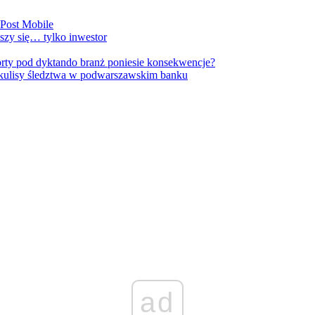
nPost Mobile
szy się… tylko inwestor
orty pod dyktando branż poniesie konsekwencje?
kulisy śledztwa w podwarszawskim banku
ad