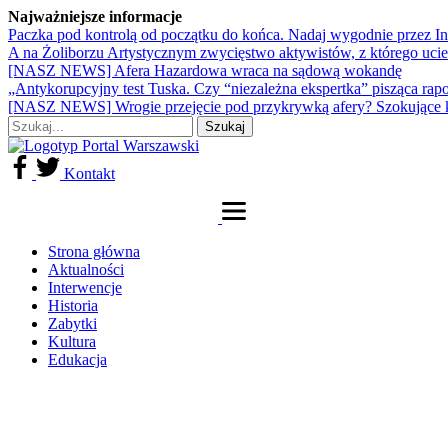
Najważniejsze informacje
Paczka pod kontrolą od początku do końca. Nadaj wygodnie przez I
A na Żoliborzu Artystycznym zwycięstwo aktywistów, z którego ucie
[NASZ NEWS] Afera Hazardowa wraca na sądową wokandę
„Antykorupcyjny test Tuska. Czy “niezależna ekspertka” pisząca rap
[NASZ NEWS] Wrogie przejęcie pod przykrywką afery? Szokujące 
Kontakt
Strona główna
Aktualności
Interwencje
Historia
Zabytki
Kultura
Edukacja