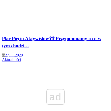
Plac Pięciu Aktywistów❓❓ Przypominamy o co w
tym chodzi…
27.11.2020
Aktualności
ad