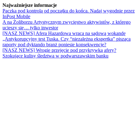
Najważniejsze informacje
Paczka pod kontrolą od początku do końca. Nadaj wygodnie przez
InPost Mobile
A na Żoliborzu Artystycznym zwycięstwo aktywistów, z którego
ucieszy się… tylko inwestor
[NASZ NEWS] Afera Hazardowa wraca na sądową wokandę
„Antykorupcyjny test Tuska. Czy “niezależna ekspertka” pisząca
raporty pod dyktando branż poniesie konsekwencje?
[NASZ NEWS] Wrogie przejęcie pod przykrywką afery?
Szokujące kulisy śledztwa w podwarszawskim banku