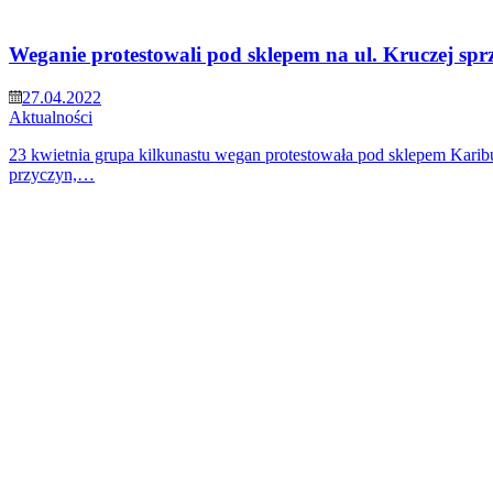
Weganie protestowali pod sklepem na ul. Kruczej spr
27.04.2022
Aktualności
23 kwietnia grupa kilkunastu wegan protestowała pod sklepem Karibu 
przyczyn,…