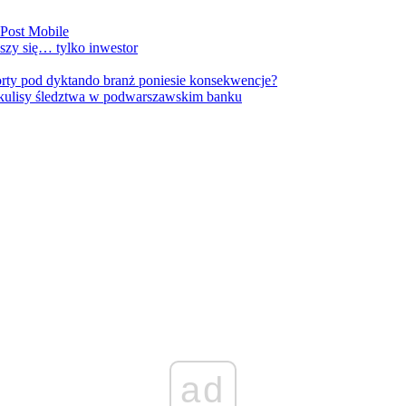
nPost Mobile
szy się… tylko inwestor
orty pod dyktando branż poniesie konsekwencje?
kulisy śledztwa w podwarszawskim banku
ad