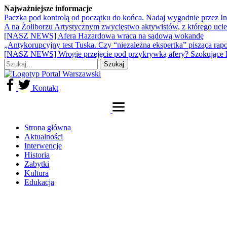
Najważniejsze informacje
Paczka pod kontrolą od początku do końca. Nadaj wygodnie przez I
A na Żoliborzu Artystycznym zwycięstwo aktywistów, z którego ucie
[NASZ NEWS] Afera Hazardowa wraca na sądową wokandę
„Antykorupcyjny test Tuska. Czy “niezależna ekspertka” pisząca rap
[NASZ NEWS] Wrogie przejęcie pod przykrywką afery? Szokujące 
Kontakt
Strona główna
Aktualności
Interwencje
Historia
Zabytki
Kultura
Edukacja