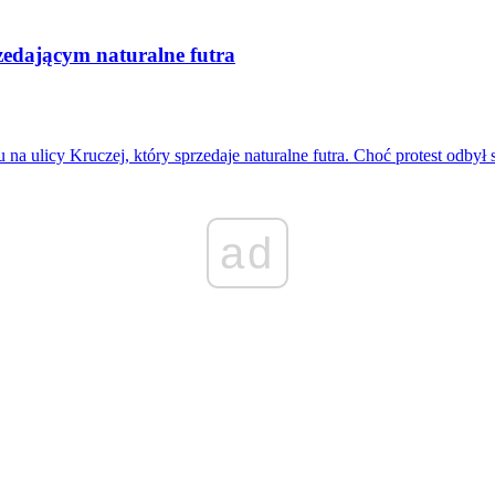
zedającym naturalne futra
na ulicy Kruczej, który sprzedaje naturalne futra. Choć protest odbył 
ad