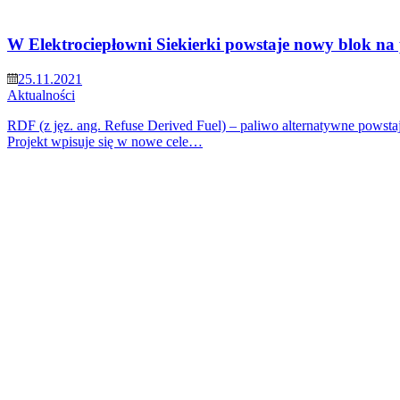
W Elektrociepłowni Siekierki powstaje nowy blok na 
25.11.2021
Aktualności
RDF (z jęz. ang. Refuse Derived Fuel) – paliwo alternatywne pows
Projekt wpisuje się w nowe cele…