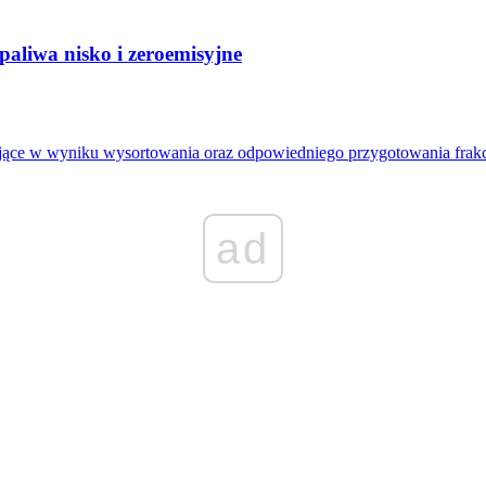
paliwa nisko i zeroemisyjne
tające w wyniku wysortowania oraz odpowiedniego przygotowania frak
ad