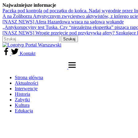
Najważniejsze informacje
Paczka pod kontrolą od początku do końca. Nadaj wygodnie przez I
A na Żoliborzu Artystycznym zwycięstwo aktywistów, z którego ucie
[NASZ NEWS] Afera Hazardowa wraca na sądową wokandę
„Antykorupcyjny test Tuska. Czy “niezależna ekspertka” pisząca rap
[NASZ NEWS] Wrogie przejęcie pod przykrywką afery? Szokujące 
Kontakt
Strona główna
Aktualności
Interwencje
Historia
Zabytki
Kultura
Edukacja