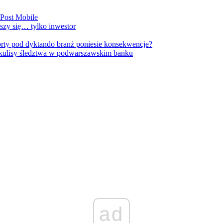
nPost Mobile
szy się… tylko inwestor
orty pod dyktando branż poniesie konsekwencje?
kulisy śledztwa w podwarszawskim banku
ad