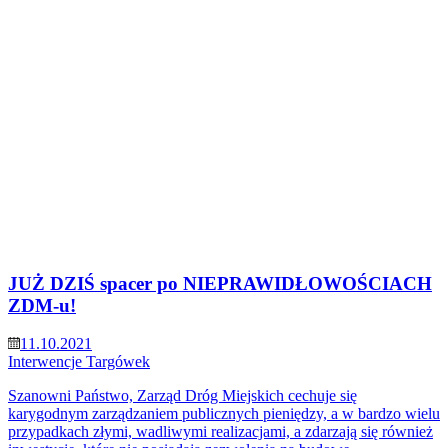
JUŻ DZIŚ spacer po NIEPRAWIDŁOWOŚCIACH
ZDM-u!
11.10.2021
Interwencje
Targówek
Szanowni Państwo, Zarząd Dróg Miejskich cechuje się
karygodnym zarządzaniem publicznych pieniędzy, a w bardzo wielu
przypadkach złymi, wadliwymi realizacjami, a zdarzają się również