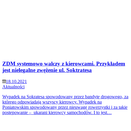
ZDM systemowo walczy z kierowcami. Przykładem
jest nielegalne zwężenie ul. Soktratesa
18.10.2021
Aktualności
Wypadek na Sokratesa spowodowany przez bandytę drogowego, za
którego odpowiadają wszyscy kierowcy. Wypadek na
Poniatowskim spowodowany przez nieuwagę rowerzystki i za takie
postępowanie – ukarani kierowcy samochodów. I to jest…