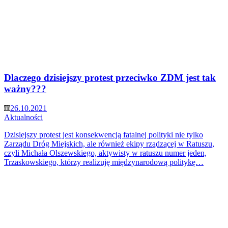
Dlaczego dzisiejszy protest przeciwko ZDM jest tak
ważny???
26.10.2021
Aktualności
Dzisiejszy protest jest konsekwencją fatalnej polityki nie tylko
Zarządu Dróg Miejskich, ale również ekipy rządzącej w Ratuszu,
czyli Michała Olszewskiego, aktywisty w ratuszu numer jeden,
Trzaskowskiego, którzy realizuję międzynarodową politykę…