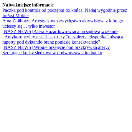
Najważniejsze informacje
Paczka pod kontrolą od początku do końca. Nadaj wygodnie przez
InPost Mobile
A na Żoliborzu Artystycznym zwycięstwo aktywistów, z którego
ucieszy się… tylko inwestor
[NASZ NEWS] Afera Hazardowa wraca na sądową wokandę
„Antykorupcyjny test Tuska. Czy “niezależna ekspertka” pisząca
raporty pod dyktando branż poniesie konsekwencje?
[NASZ NEWS] Wrogie przejęcie pod przykrywką afery?
Szokujące kulisy śledztwa w podwarszawskim banku