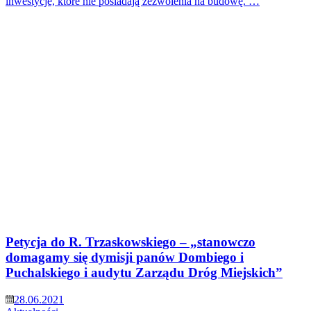
inwestycje, które nie posiadają zezwolenia na budowę. …
Petycja do R. Trzaskowskiego – „stanowczo
domagamy się dymisji panów Dombiego i
Puchalskiego i audytu Zarządu Dróg Miejskich”
28.06.2021