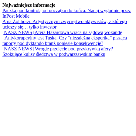
Najważniejsze informacje
Paczka pod kontrolą od początku do końca. Nadaj wygodnie przez
InPost Mobile
A na Żoliborzu Artystycznym zwycięstwo aktywistów, z którego
ucieszy się… tylko inwestor
[NASZ NEWS] Afera Hazardowa wraca na sądową wokandę
„Antykorupcyjny test Tuska. Czy “niezależna ekspertka” pisząca
raporty pod dyktando branż poniesie konsekwencje?
[NASZ NEWS] Wrogie przejęcie pod przykrywką afery?
Szokujące kulisy śledztwa w podwarszawskim banku