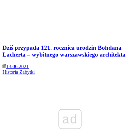
Dziś przypada 121. rocznica urodzin Bohdana
Lacherta – wybitnego warszawskiego architekta
13.06.2021
Historia
Zabytki
ad