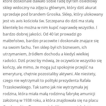
które doskonale dawało sobie radę był ten osiedlowy
sklep widoczny na zdjęciu głównym, który dziś akurat
sprzedaje pod brandem Grosika. Sklep, który ulokowany
jest vis avis kościoła św. Szczepana do dziś ma stałą
klientelę bo można w nim kupić naprawdę wszystko. I
bardzo dobrej jakości. Od 40 lat prowadzi go
małżeństwo, bardzo pracowite i doskonale znające się
na swoim fachu. Ten sklep był ich biznesem, ich
utrzymaniem, źródłem dochodu a kiedyś wielkiej
radości. Dziś przez łzy mówią, że oczywiście wszystko się
kończy, ale mimo, że mogą już spokojnie przejść na
emeryturę, chętnie pozostaliby aktywni. Ale niestety,
czego nie wytrzymali to polityki prezydenta Rafała
Trzaskowskiego. Tak samo jak nie wytrzymała jej
rodzina, która miała małą rodzinną fabrykę amunicji
założoną w 1938 roku, a która znajdowała się na placu