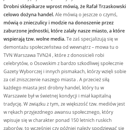
Drobni sklepikarze wprost mówią, że Rafał Trzaskowski
celowo dożyna handel.
Ale mówią o jeszcze o czymś,
mówią o znieczulicy i modzie na donoszenie przez
zaburzone jednostki, które zalały nasze miasto, a które
wspierają tzw. wolne media.
Te zaś specjalizują się w
demontażu społeczeństwa od wewnątrz – mowa tu o
TVN Warszawa TVN24 , które z donosicieli robi
celebrytów, o Osowskim z bardzo szkodliwej społecznie
Gazety Wyborczej i innych pismakach, którzy wzięli sobie
za cel zniszczenie naszego miasta . A przecież siłą
każdego miasta jest drobny handel, który tu w
Warszawie był w świetnej kondycji i miał kapitalną
tradycję. W związku z tym, ze większość tzw. mediów jest
w rękach przyjezdnego awansu społecznego, który
wpisuje się w charakter ponad 150 letnich ruskich
zaborów, to wcześniej czy później należy spodziewać się