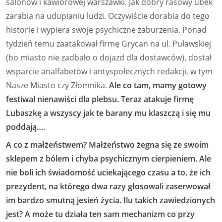
salonów i kawiorowej warszawki. Jak dobry rasowy ubek
zarabia na udupianiu ludzi. Oczywiście dorabia do tego
historie i wypiera swoje psychiczne zaburzenia. Ponad
tydzień temu zaatakował firmę Grycan na ul. Puławskiej
(bo miasto nie zadbało o dojazd dla dostawców), dostał
wsparcie analfabetów i antyspołecznych redakcji, w tym
Nasze Miasto czy Złomnika.
Ale co tam, mamy gotowy
festiwal nienawiści dla plebsu. Teraz atakuje firmę
Lubaszkę a wszyscy jak te barany mu klaszczą i się mu
poddają….
A co z małżeństwem? Małżeństwo żegna się ze swoim
sklepem z bólem i chyba psychicznym cierpieniem. Ale
nie boli ich świadomość uciekającego czasu a to, że ich
prezydent, na którego dwa razy głosowali zaserwował
im bardzo smutną jesień życia. Ilu takich zawiedzionych
jest? A może tu działa ten sam mechanizm co przy