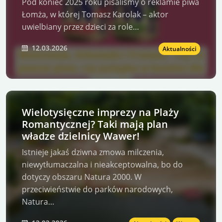
Pod koniec 2025 roku pisaliśmy o reklamie piwa
Łomża, w której Tomasz Karolak – aktor
uwielbiany przez dzieci za role…
12.03.2026
Aktualności
Wielotysięczne imprezy na Plaży
Romantycznej? Taki mają plan
władze dzielnicy Wawer!
Istnieje jakaś dziwna zmowa milczenia,
niewytłumaczalna i nieakceptowalna, bo do
dotyczy obszaru Natura 2000. W
przeciwieństwie do parków narodowych,
Natura…