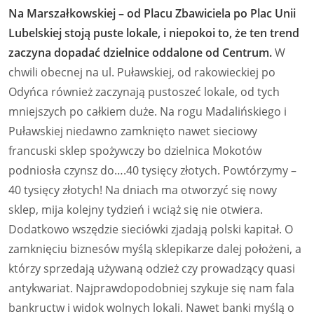
Na Marszałkowskiej – od Placu Zbawiciela po Plac Unii
Lubelskiej stoją puste lokale, i niepokoi to, że ten trend
zaczyna dopadać dzielnice oddalone od Centrum.
W
chwili obecnej na ul. Puławskiej, od rakowieckiej po
Odyńca również zaczynają pustoszeć lokale, od tych
mniejszych po całkiem duże. Na rogu Madalińskiego i
Puławskiej niedawno zamknięto nawet sieciowy
francuski sklep spożywczy bo dzielnica Mokotów
podniosła czynsz do….40 tysięcy złotych. Powtórzymy –
40 tysięcy złotych! Na dniach ma otworzyć się nowy
sklep, mija kolejny tydzień i wciąż się nie otwiera.
Dodatkowo wszędzie sieciówki zjadają polski kapitał. O
zamknięciu biznesów myślą sklepikarze dalej położeni, a
którzy sprzedają używaną odzież czy prowadzący quasi
antykwariat. Najprawdopodobniej szykuje się nam fala
bankructw i widok wolnych lokali. Nawet banki myślą o