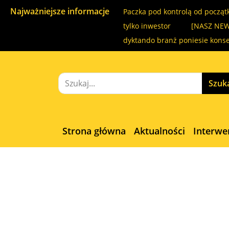
Najważniejsze informacje
Paczka pod kontrolą od począt
tylko inwestor
[NASZ NEW
dyktando branż poniesie kons
Strona główna
Aktualności
Interwe