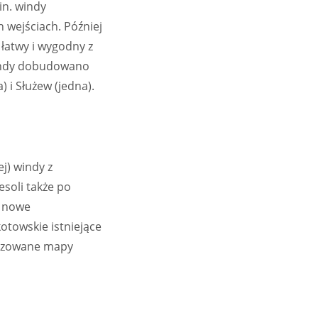
in. windy
 wejściach. Później
łatwy i wygodny z
windy dobudowano
) i Służew (jedna).
j) windy z
soli także po
e nowe
otowskie istniejące
alizowane mapy