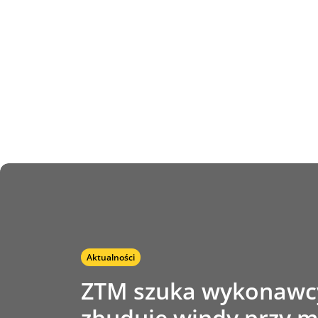
Aktualności
ZTM szuka wykonawcy
zbuduje windy przy m