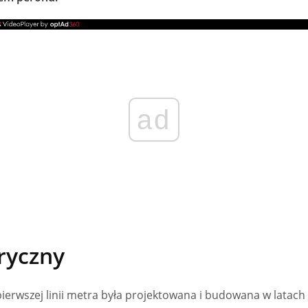
ad
ryczny
erwszej linii metra była projektowana i budowana w latach 8