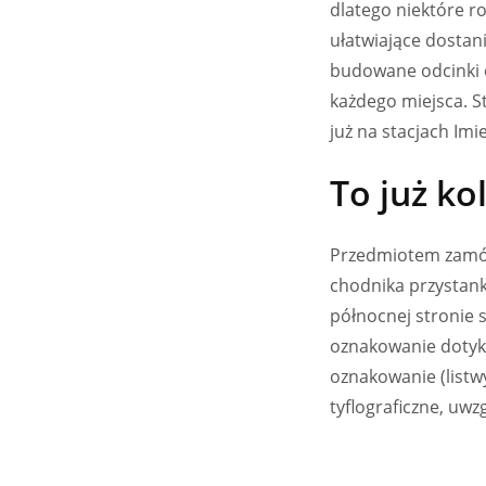
dlatego niektóre r
ułatwiające dostan
budowane odcinki o
każdego miejsca. S
już na stacjach Imie
To już ko
Przedmiotem zamów
chodnika przystan
północnej stronie 
oznakowanie dotyko
oznakowanie (listw
tyflograficzne, uw