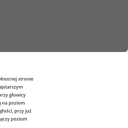
łnocnej stronie
najstarszym
przy głowicy
ą na poziom
łości, przy już
ołączy poziom