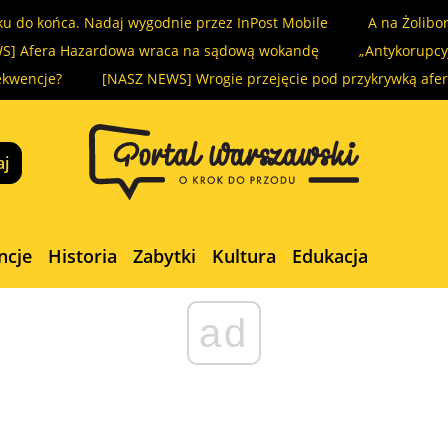
ku do końca. Nadaj wygodnie przez InPost Mobile
A na Żolibo
S] Afera Hazardowa wraca na sądową wokandę
„Antykorupcyj
ekwencje?
[NASZ NEWS] Wrogie przejęcie pod przykrywką afe
ncje
Historia
Zabytki
Kultura
Edukacja
ad