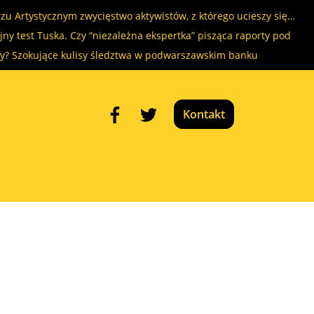
rzu Artystycznym zwycięstwo aktywistów, z którego ucieszy się…
ny test Tuska. Czy “niezależna ekspertka” pisząca raporty pod
ry? Szokujące kulisy śledztwa w podwarszawskim banku
Kontakt