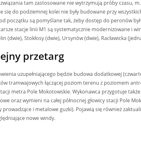
ozwiązania tam zastosowane nie wytrzymują próby czasu, m.
ie się do podziemnej kolei nie były budowane przy wszystkich
d początku są pomyślane tak, żeby dostęp do peronów był 
tarsze stacje linii M1 są systematycznie modernizowane i 
lin (dwie), Stokłosy (dwie), Ursynów (dwie), Racławicka (jedna
lejny przetarg
ienia uzupełniającego będzie budowa dodatkowej (czwarte
ków tramwajowych łączącej poziom terenu z poziomem antre
stacji metra Pole Mokotowskie. Wykonawca przygotuje takż
we oraz wymieni na całej północnej głowicy stacji Pole Mok
y prowadzące i metalowe guzki). Pojawią się również zaktu
zględniające nowe windy.