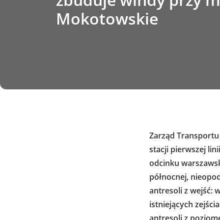
Mokotowskie
Zarząd Transportu
stacji pierwszej l
odcinku warszawsk
północnej, nieopod
antresoli z wejść:
istniejących zejśc
antresoli z pozio