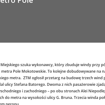
 Miejskiego szuka wykonawcy, który zbuduje windy przy pó
inii metra Pole Mokotowskie. To kolejne dobudowywane na 
iego metra.
ZTM ogłosił przetarg na budowę trzech wind 
al ulicy Stefana Batorego. Dwoma z nich pasażerowie zjad
 wschodniego i zachodniego – po obu stronach Alei Niepodleg
iach do metra na wysokości ulicy G. Bruna. Trzecia winda p
mem peronu.