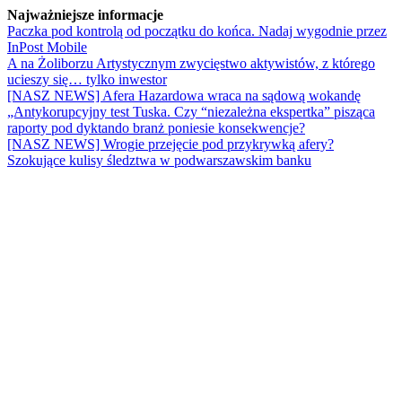
Najważniejsze informacje
Paczka pod kontrolą od początku do końca. Nadaj wygodnie przez
InPost Mobile
A na Żoliborzu Artystycznym zwycięstwo aktywistów, z którego
ucieszy się… tylko inwestor
[NASZ NEWS] Afera Hazardowa wraca na sądową wokandę
„Antykorupcyjny test Tuska. Czy “niezależna ekspertka” pisząca
raporty pod dyktando branż poniesie konsekwencje?
[NASZ NEWS] Wrogie przejęcie pod przykrywką afery?
Szokujące kulisy śledztwa w podwarszawskim banku