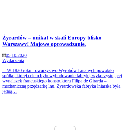
Żyrardów – unikat w skali Europy blisko
Warszawy! Majowe oprowadzanie.
05.10.2020
Wydarzenia
W 1830 roku Towarzystwo Wyrobów Lnianych powołało
spółkę, której celem było wybudowanie fabryki, wykorzystującej
wynalazek francuskiego konstruktora Filipa de Girarda –
mechaniczną przędzarkę lnu. Żyrardowska fabryka lniarska była
jedną…