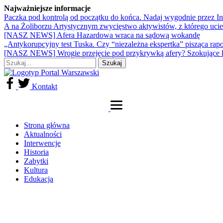
Najważniejsze informacje
Paczka pod kontrolą od początku do końca. Nadaj wygodnie przez I
A na Żoliborzu Artystycznym zwycięstwo aktywistów, z którego ucie
[NASZ NEWS] Afera Hazardowa wraca na sądową wokandę
„Antykorupcyjny test Tuska. Czy “niezależna ekspertka” pisząca rap
[NASZ NEWS] Wrogie przejęcie pod przykrywką afery? Szokujące 
Kontakt
Strona główna
Aktualności
Interwencje
Historia
Zabytki
Kultura
Edukacja