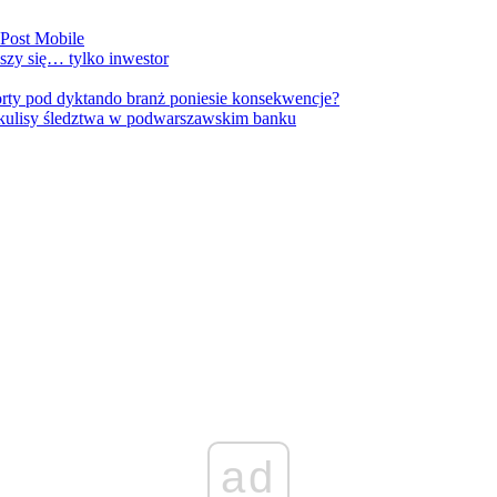
nPost Mobile
szy się… tylko inwestor
orty pod dyktando branż poniesie konsekwencje?
kulisy śledztwa w podwarszawskim banku
ad