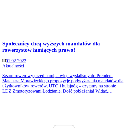
Społecznicy chcą wyższych mandatów dla
rowerzystów łamiących prawo!
01.02.2022
Aktualności
Sezon rowerowy przed nami, a więc wysłaliśmy do Premiera
Mateusza Morawieckiego propozycje podwyższenia mandatów dla
użytkowników rowerów, UTO i hulajnóg – czytamy na stronie
LDZ Zmotoryzowani Łodzianie. Dość pobłażania! Widać,…