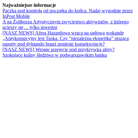
Najważniejsze informacje
Paczka pod kontrolą od początku do końca. Nadaj wygodnie przez
InPost Mobile
A na Żoliborzu Artystycznym zwycięstwo aktywistów, z którego
ucieszy się… tylko inwestor
[NASZ NEWS] Afera Hazardowa wraca na sądową wokandę
„Antykorupcyjny test Tuska. Czy “niezależna ekspertka” pisząca
raporty pod dyktando branż poniesie konsekwencje?
[NASZ NEWS] Wrogie przejęcie pod przykrywką afery?
Szokujące kulisy śledztwa w podwarszawskim banku