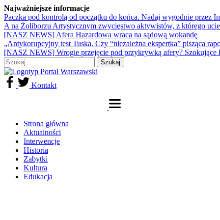
Najważniejsze informacje
Paczka pod kontrolą od początku do końca. Nadaj wygodnie przez I
A na Żoliborzu Artystycznym zwycięstwo aktywistów, z którego ucie
[NASZ NEWS] Afera Hazardowa wraca na sądową wokandę
„Antykorupcyjny test Tuska. Czy “niezależna ekspertka” pisząca rap
[NASZ NEWS] Wrogie przejęcie pod przykrywką afery? Szokujące 
Kontakt
Strona główna
Aktualności
Interwencje
Historia
Zabytki
Kultura
Edukacja