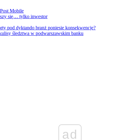
nPost Mobile
szy się… tylko inwestor
orty pod dyktando branż poniesie konsekwencje?
kulisy śledztwa w podwarszawskim banku
ad