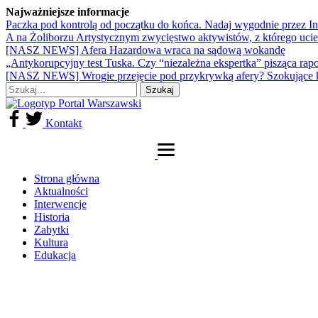
Najważniejsze informacje
Paczka pod kontrolą od początku do końca. Nadaj wygodnie przez I
A na Żoliborzu Artystycznym zwycięstwo aktywistów, z którego ucie
[NASZ NEWS] Afera Hazardowa wraca na sądową wokandę
„Antykorupcyjny test Tuska. Czy “niezależna ekspertka” pisząca rap
[NASZ NEWS] Wrogie przejęcie pod przykrywką afery? Szokujące 
Kontakt
Strona główna
Aktualności
Interwencje
Historia
Zabytki
Kultura
Edukacja