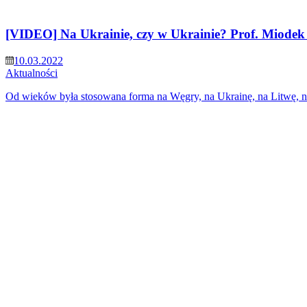
[VIDEO] Na Ukrainie, czy w Ukrainie? Prof. Miodek
10.03.2022
Aktualności
Od wieków była stosowana forma na Węgry, na Ukrainę, na Litwę, n