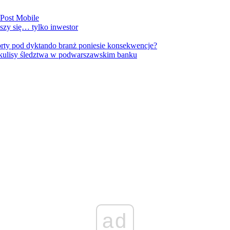
nPost Mobile
szy się… tylko inwestor
orty pod dyktando branż poniesie konsekwencje?
kulisy śledztwa w podwarszawskim banku
ad