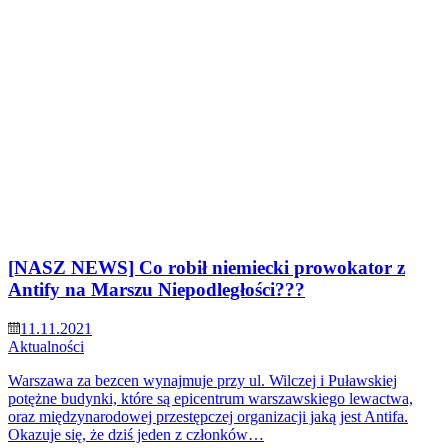
[NASZ NEWS] Co robił niemiecki prowokator z
Antify na Marszu Niepodległości???
11.11.2021
Aktualności
Warszawa za bezcen wynajmuje przy ul. Wilczej i Puławskiej
potężne budynki, które są epicentrum warszawskiego lewactwa,
oraz międzynarodowej przestępczej organizacji jaką jest Antifa.
Okazuje się, że dziś jeden z członków…