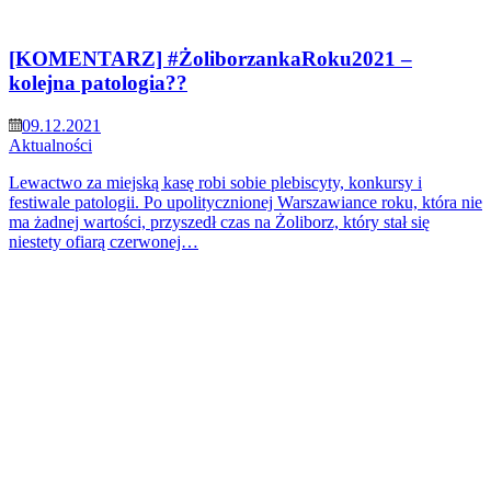
[KOMENTARZ] #ŻoliborzankaRoku2021 –
kolejna patologia??
09.12.2021
Aktualności
Lewactwo za miejską kasę robi sobie plebiscyty, konkursy i
festiwale patologii. Po upolitycznionej Warszawiance roku, która nie
ma żadnej wartości, przyszedł czas na Żoliborz, który stał się
niestety ofiarą czerwonej…