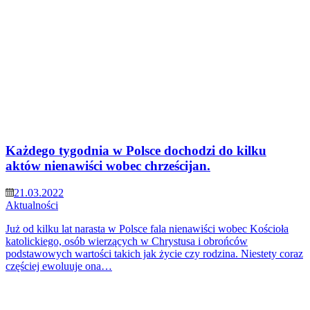
Każdego tygodnia w Polsce dochodzi do kilku
aktów nienawiści wobec chrześcijan.
21.03.2022
Aktualności
Już od kilku lat narasta w Polsce fala nienawiści wobec Kościoła
katolickiego, osób wierzących w Chrystusa i obrońców
podstawowych wartości takich jak życie czy rodzina. Niestety coraz
częściej ewoluuje ona…