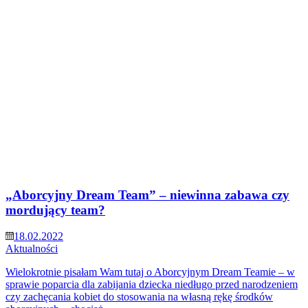
„Aborcyjny Dream Team” – niewinna zabawa czy
mordujący team?
18.02.2022
Aktualności
Wielokrotnie pisałam Wam tutaj o Aborcyjnym Dream Teamie – w
sprawie poparcia dla zabijania dziecka niedługo przed narodzeniem
czy zachęcania kobiet do stosowania na własną rękę środków