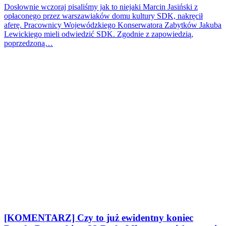
Dosłownie wczoraj pisaliśmy jak to niejaki Marcin Jasiński z
opłaconego przez warszawiaków domu kultury SDK, nakręcił
aferę. Pracownicy Wojewódzkiego Konserwatora Zabytków Jakuba
Lewickiego mieli odwiedzić SDK. Zgodnie z zapowiedzią,
poprzedzoną…
[KOMENTARZ] Czy to już ewidentny koniec