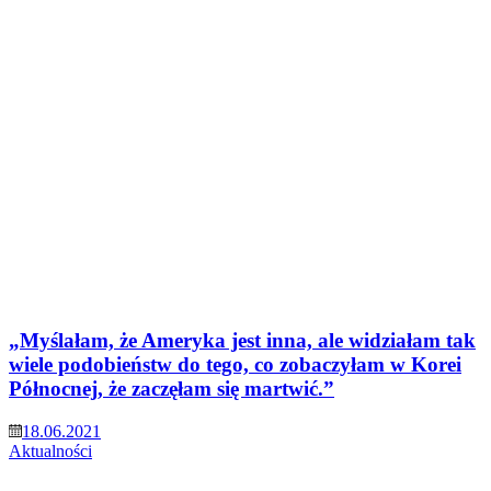
„Myślałam, że Ameryka jest inna, ale widziałam tak
wiele podobieństw do tego, co zobaczyłam w Korei
Północnej, że zaczęłam się martwić.”
18.06.2021
Aktualności