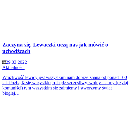
Zaczyna się. Lewaczki uczą nas jak mówić o
uchodźcach
29.03.2022
Aktualności
Wrażliwość lewicy jest wszystkim nam dobrze znana od ponad 100
lat. Pozbądź się wszystkiego, bądź szczęśliwy, wolny – a my (czytaj
komuniści) tym wszystkim się zajmiemy i stworzymy świat
błogiej…