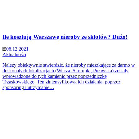
Ile kosztują Warszawę nieroby ze skłotów? Dużo!
06.12.2021
Aktualności
Należy obiektywnie stwierdzić, że nieroby mieszkające za darmo w
doskonałych lokalizacjach (Wilcza, Skorupki, Puławska) zostały
wprowadzone do tych kamienic przez poprzedniczkę
Trzaskowskiego. Ten zintensyfikował ich działania, poprzez
sponsoring i utrzymanie…