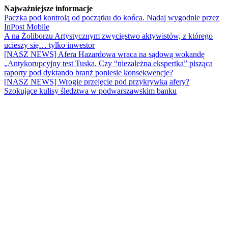
Najważniejsze informacje
Paczka pod kontrolą od początku do końca. Nadaj wygodnie przez
InPost Mobile
A na Żoliborzu Artystycznym zwycięstwo aktywistów, z którego
ucieszy się… tylko inwestor
[NASZ NEWS] Afera Hazardowa wraca na sądową wokandę
„Antykorupcyjny test Tuska. Czy “niezależna ekspertka” pisząca
raporty pod dyktando branż poniesie konsekwencje?
[NASZ NEWS] Wrogie przejęcie pod przykrywką afery?
Szokujące kulisy śledztwa w podwarszawskim banku