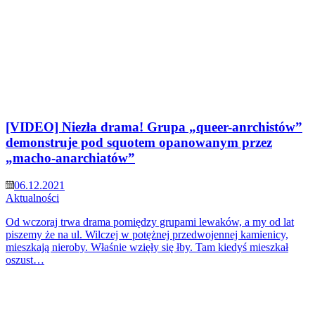
[VIDEO] Niezła drama! Grupa „queer-anrchistów”
demonstruje pod squotem opanowanym przez
„macho-anarchiatów”
06.12.2021
Aktualności
Od wczoraj trwa drama pomiędzy grupami lewaków, a my od lat
piszemy że na ul. Wilczej w potężnej przedwojennej kamienicy,
mieszkają nieroby. Właśnie wzięły się łby. Tam kiedyś mieszkał
oszust…