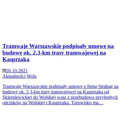
Tramwaje Warszawskie podpisały umowę na
budowę ok. 2,3-km trasy tramwajowej na
Kasprzaka
26.10.2021
Aktualności
Wola
Tramwaje Warszawskie podpisały umowę z firmą Strabag na
budowę ok. 2,3-km trasy tramwajowej na Kasprzaka od
Skierniewickiej do Wolskiej wraz z przebudową przyległych
odcinków na Wolskiej i Kasprzaka. Torowisko ma…