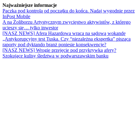
Najważniejsze informacje
Paczka pod kontrolą od początku do końca. Nadaj wygodnie przez
InPost Mobile
A na Żoliborzu Artystycznym zwycięstwo aktywistów, z którego
ucieszy się… tylko inwestor
[NASZ NEWS] Afera Hazardowa wraca na sądową wokandę
„Antykorupcyjny test Tuska. Czy “niezależna ekspertka” pisząca
raporty pod dyktando branż poniesie konsekwencje?
[NASZ NEWS] Wrogie przejęcie pod przykrywką afery?
Szokujące kulisy śledztwa w podwarszawskim banku