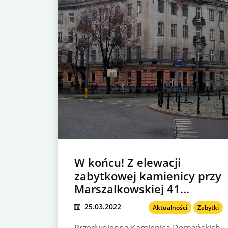
W końcu! Z elewacji
zabytkowej kamienicy przy
Marszalkowskiej 41
usuwane są efekty działań
25.03.2022
Aktualności
Zabytki
graficiarzy.