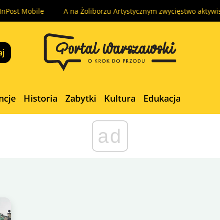
Mobile
A na Żoliborzu Artystycznym zwycięstwo aktywistów, z k
ncje
Historia
Zabytki
Kultura
Edukacja
ad