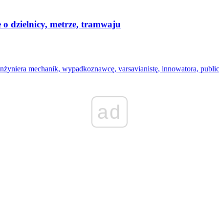
o dzielnicy, metrze, tramwaju
żyniera mechanik, wypadkoznawcę, varsavianistę, innowatora, publicysty
ad