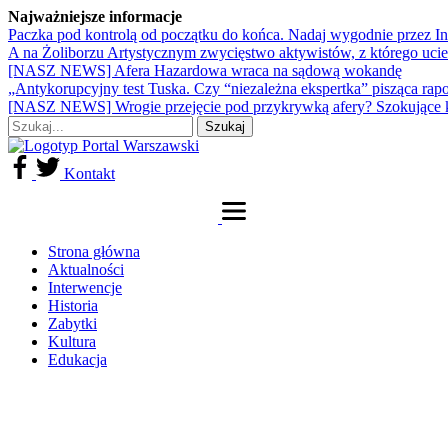
Najważniejsze informacje
Paczka pod kontrolą od początku do końca. Nadaj wygodnie przez I
A na Żoliborzu Artystycznym zwycięstwo aktywistów, z którego ucie
[NASZ NEWS] Afera Hazardowa wraca na sądową wokandę
„Antykorupcyjny test Tuska. Czy “niezależna ekspertka” pisząca rap
[NASZ NEWS] Wrogie przejęcie pod przykrywką afery? Szokujące 
Kontakt
Strona główna
Aktualności
Interwencje
Historia
Zabytki
Kultura
Edukacja