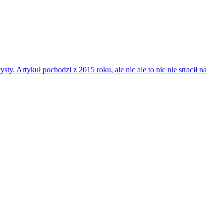
. Artykuł pochodzi z 2015 roku, ale nic ale to nic nie stracił na