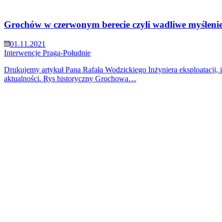
Grochów w czerwonym berecie czyli wadliwe myślenie 
01.11.2021
Interwencje
Praga-Południe
Drukujemy artykuł Pana Rafała Wodzickiego Inżyniera eksploatacji, in
aktualności. Rys historyczny Grochowa…