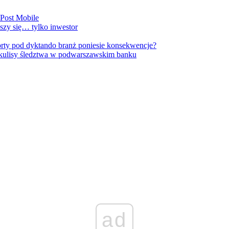
nPost Mobile
szy się… tylko inwestor
orty pod dyktando branż poniesie konsekwencje?
kulisy śledztwa w podwarszawskim banku
ad