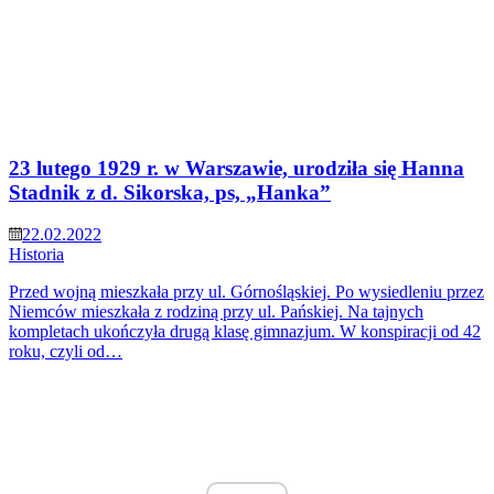
23 lutego 1929 r. w Warszawie, urodziła się Hanna
Stadnik z d. Sikorska, ps, „Hanka”
22.02.2022
Historia
Przed wojną mieszkała przy ul. Górnośląskiej. Po wysiedleniu przez
Niemców mieszkała z rodziną przy ul. Pańskiej. Na tajnych
kompletach ukończyła drugą klasę gimnazjum. W konspiracji od 42
roku, czyli od…