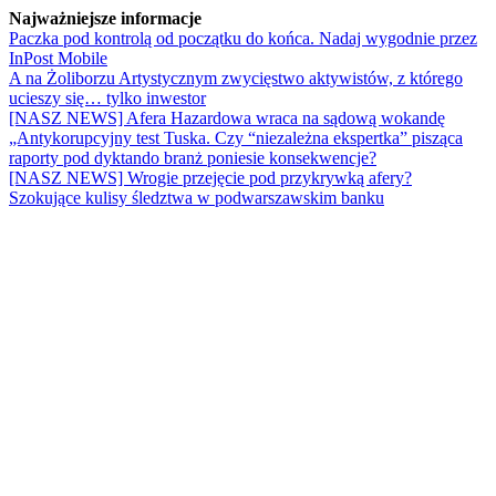
Najważniejsze informacje
Paczka pod kontrolą od początku do końca. Nadaj wygodnie przez
InPost Mobile
A na Żoliborzu Artystycznym zwycięstwo aktywistów, z którego
ucieszy się… tylko inwestor
[NASZ NEWS] Afera Hazardowa wraca na sądową wokandę
„Antykorupcyjny test Tuska. Czy “niezależna ekspertka” pisząca
raporty pod dyktando branż poniesie konsekwencje?
[NASZ NEWS] Wrogie przejęcie pod przykrywką afery?
Szokujące kulisy śledztwa w podwarszawskim banku