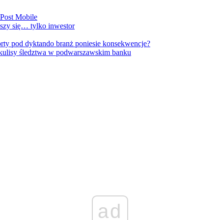
nPost Mobile
szy się… tylko inwestor
orty pod dyktando branż poniesie konsekwencje?
kulisy śledztwa w podwarszawskim banku
ad