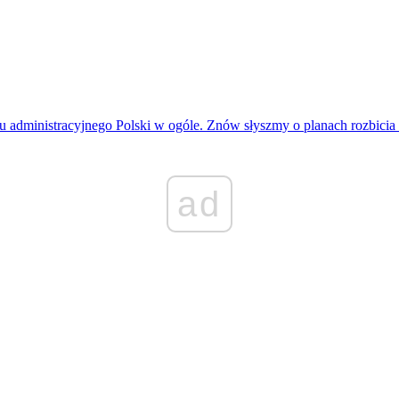
łu administracyjnego Polski w ogóle. Znów słyszmy o planach rozbic
ad