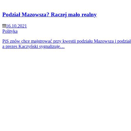
Podział Mazowsza? Raczej mało realny
16.10.2021
Polityka
PiS znów chce majstrować przy kwestii podziału Mazowsza i podzia
a prezes Kaczyński sygnalizuje…