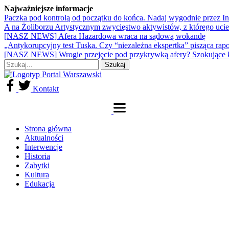
Najważniejsze informacje
Paczka pod kontrolą od początku do końca. Nadaj wygodnie przez I
A na Żoliborzu Artystycznym zwycięstwo aktywistów, z którego ucie
[NASZ NEWS] Afera Hazardowa wraca na sądową wokandę
„Antykorupcyjny test Tuska. Czy “niezależna ekspertka” pisząca rap
[NASZ NEWS] Wrogie przejęcie pod przykrywką afery? Szokujące 
Kontakt
Strona główna
Aktualności
Interwencje
Historia
Zabytki
Kultura
Edukacja