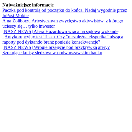
Najważniejsze informacje
Paczka pod kontrolą od początku do końca. Nadaj wygodnie przez
InPost Mobile
A na Żoliborzu Artystycznym zwycięstwo aktywistów, z którego
ucieszy się… tylko inwestor
[NASZ NEWS] Afera Hazardowa wraca na sądową wokandę
„Antykorupcyjny test Tuska. Czy “niezależna ekspertka” pisząca
raporty pod dyktando branż poniesie konsekwencje?
[NASZ NEWS] Wrogie przejęcie pod przykrywką afery?
Szokujące kulisy śledztwa w podwarszawskim banku