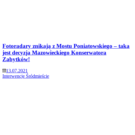
Fotoradary znikają z Mostu Poniatowskiego – taka
jest decyzja Mazowieckiego Konserwatora
Zabytków!
13.07.2021
Interwencje
Śródmieście