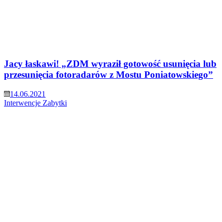
Jacy łaskawi! „ZDM wyraził gotowość usunięcia lub
przesunięcia fotoradarów z Mostu Poniatowskiego”
14.06.2021
Interwencje
Zabytki