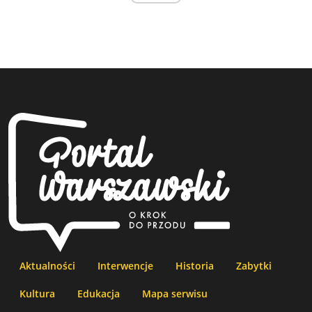
Aktualności
Interwencje
Historia
Zabytki
Kultura
Edukacja
Mapa serwisu