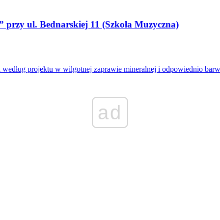
” przy ul. Bednarskiej 11 (Szkoła Muzyczna)
według projektu w wilgotnej zaprawie mineralnej i odpowiednio barwio
ad