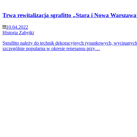
Trwa rewitalizacja sgrafitto „Stara i Nowa Warszawa
10.04.2022
Historia
Zabytki
Sgrafitto należy do technik dekoracyjnych rysunkowych, wycinanych 
szczególnie popularna w okresie renesansu przy…