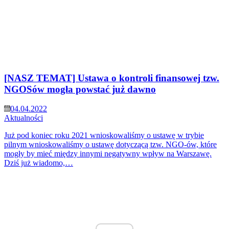
[NASZ TEMAT] Ustawa o kontroli finansowej tzw.
NGOSów mogła powstać już dawno
04.04.2022
Aktualności
Już pod koniec roku 2021 wnioskowaliśmy o ustawę w trybie
pilnym wnioskowaliśmy o ustawę dotyczącą tzw. NGO-ów, które
mogły by mieć między innymi negatywny wpływ na Warszawę.
Dziś już wiadomo,…