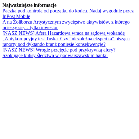
Najważniejsze informacje
Paczka pod kontrolą od początku do końca. Nadaj wygodnie przez
InPost Mobile
A na Żoliborzu Artystycznym zwycięstwo aktywistów, z którego
ucieszy się… tylko inwestor
[NASZ NEWS] Afera Hazardowa wraca na sądową wokandę
„Antykorupcyjny test Tuska. Czy “niezależna ekspertka” pisząca
raporty pod dyktando branż poniesie konsekwencje?
[NASZ NEWS] Wrogie przejęcie pod przykrywką afery?
Szokujące kulisy śledztwa w podwarszawskim banku