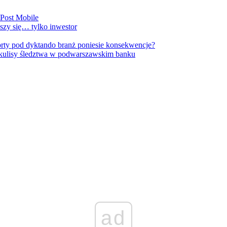
nPost Mobile
szy się… tylko inwestor
orty pod dyktando branż poniesie konsekwencje?
kulisy śledztwa w podwarszawskim banku
ad