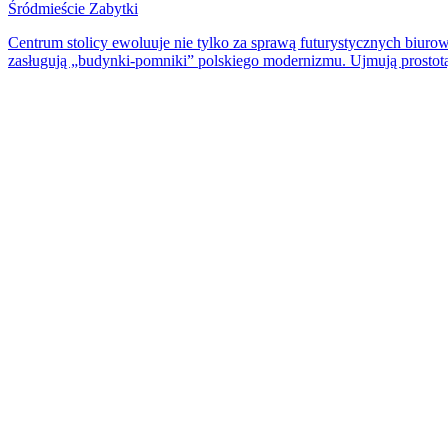
Śródmieście
Zabytki
Centrum stolicy ewoluuje nie tylko za sprawą futurystycznych biur
zasługują „budynki-pomniki” polskiego modernizmu. Ujmują prosto