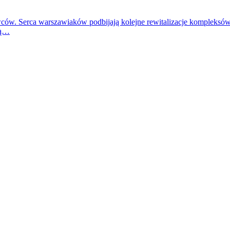
owców. Serca warszawiaków podbijają kolejne rewitalizacje kompleksó
tą…