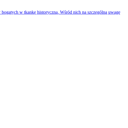
w bogatych w tkankę historyczną. Wśród nich na szczególną uwagę