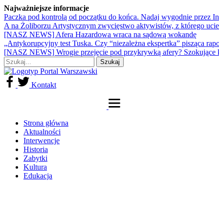
Najważniejsze informacje
Paczka pod kontrolą od początku do końca. Nadaj wygodnie przez I
A na Żoliborzu Artystycznym zwycięstwo aktywistów, z którego ucie
[NASZ NEWS] Afera Hazardowa wraca na sądową wokandę
„Antykorupcyjny test Tuska. Czy “niezależna ekspertka” pisząca rap
[NASZ NEWS] Wrogie przejęcie pod przykrywką afery? Szokujące 
Kontakt
Strona główna
Aktualności
Interwencje
Historia
Zabytki
Kultura
Edukacja