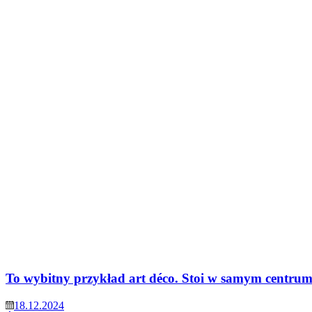
To wybitny przykład art déco. Stoi w samym centr
18.12.2024