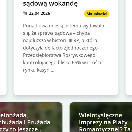
sądową wokandę
22.04.2026
Aktualności
Ponad dwa miesiące temu wydawało
się, że sprawa sądowa – chyba
najdłuższa w historii III RP, a która
dotyczyła de facto Zjednoczonego
Przedsiębiorstwa Rozrywkowego,
kontrolującego blisko 65% wartości
rynku kasyn,…
elonżada,
Wielotysięczne
rbużada i Frużada
imprezy na Plaży
 czy to jeszcze
Romantycznej? Ta