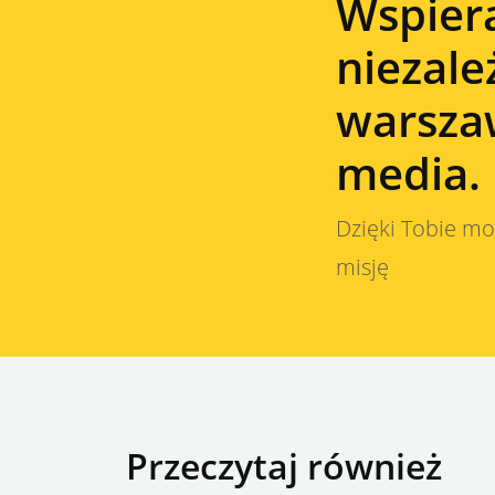
Wspier
niezale
warsza
media.
Dzięki Tobie m
misję
Przeczytaj również