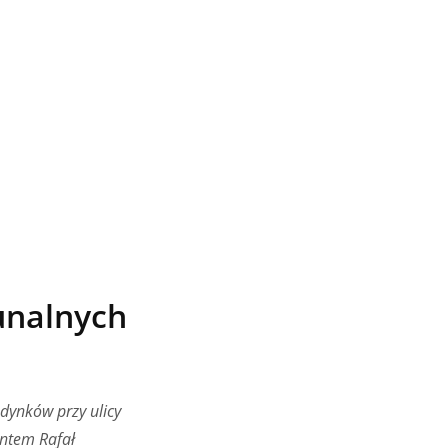
unalnych
dynków przy ulicy
entem Rafał