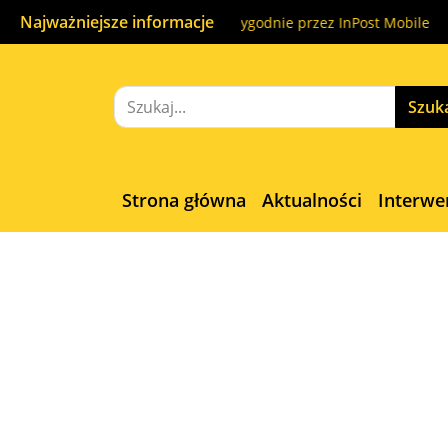
Najważniejsze informacje
ątku do końca. Nadaj wygodnie przez InPost Mobile
A na Żoli
Strona główna
Aktualności
Interwe