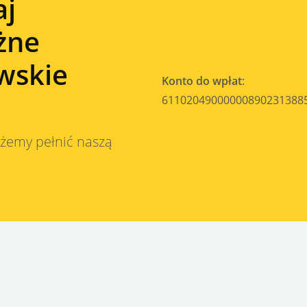
aj
żne
wskie
Konto do wpłat
:
61102049000000890231388
ożemy pełnić naszą