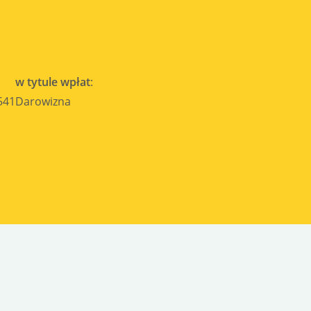
w tytule wpłat
:
541
Darowizna