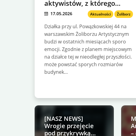
aktywistów, z którego
ucieszy się… tylko inwestor
17.05.2026
Aktualności
Żoliborz
Działka przy ul. Powązkowskiej 44 na
warszawskim Żoliborzu Artystycznym
budzi w ostatnich miesiącach sporo
emocji. Zgodnie z planem miejscowym
na działce tej w nieodległej przyszłości.
może powstać sporych rozmiarów
budynek…
[NASZ NEWS]
M
Wrogie przejęcie
A
pod przykrywką
–