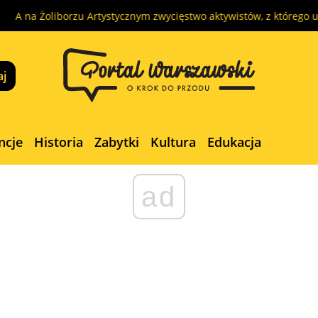
borzu Artystycznym zwycięstwo aktywistów, z którego ucieszy się… t
ncje
Historia
Zabytki
Kultura
Edukacja
ad