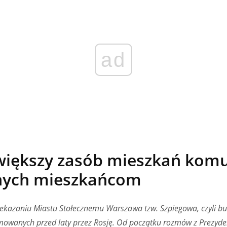
ad
większy zasób mieszkań kom
nych
mieszkańcom
kazaniu Miastu Stołecznemu Warszawa tzw. Szpiegowa, czyli bu
mowanych przed laty przez Rosję. Od początku rozmów z Prezyd