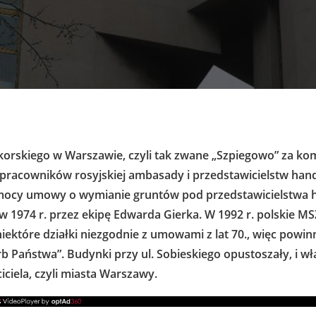
ikorskiego w Warszawie, czyli tak zwane „Szpiegowo” za k
 pracowników rosyjskiej ambasady i przedstawicielstw han
mocy umowy o wymianie gruntów pod przedstawicielstwa 
w 1974 r. przez ekipę Edwarda Gierka. W 1992 r. polskie MS
iektóre działki niezgodnie z umowami z lat 70., więc powinn
rb Państwa”. Budynki przy ul. Sobieskiego opustoszały, i wł
ciela, czyli miasta Warszawy.