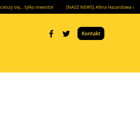
ylko inwestor
[NASZ NEWS] Afera Hazardowa wraca na sądow
Kontakt