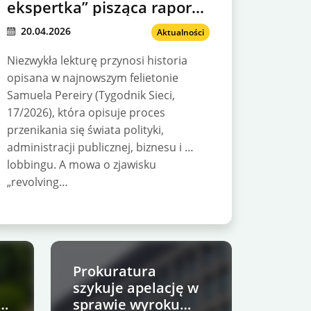
ekspertka” pisząca raporty
pod dyktando branż
20.04.2026
Aktualności
poniesie konsekwencje?
Niezwykła lekturę przynosi historia
opisana w najnowszym felietonie
Samuela Pereiry (Tygodnik Sieci,
17/2026), która opisuje proces
przenikania się świata polityki,
administracji publicznej, biznesu i …
lobbingu. A mowa o zjawisku
„revolving…
Prokuratura
szykuje apelację w
ki
sprawie wyroku