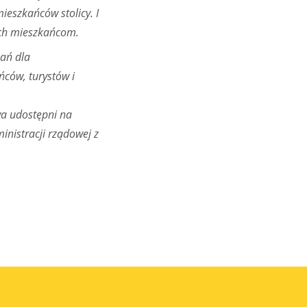
ieszkańców stolicy. I
ych mieszkańcom.
kań dla
ńców, turystów i
wa udostępni na
inistracji rządowej z