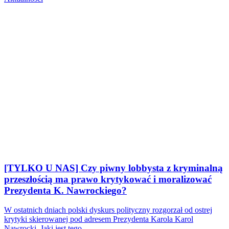
[TYLKO U NAS] Czy piwny lobbysta z kryminalną
przeszłością ma prawo krytykować i moralizować
Prezydenta K. Nawrockiego?
W ostatnich dniach polski dyskurs polityczny rozgorzał od ostrej
krytyki skierowanej pod adresem Prezydenta Karola Karol
Nawrocki. Jaki jest tego…