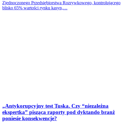
Zjednoczonego Przedsiębiorstwa Rozrywkowego, kontrolującego
blisko 65% wartości rynku kasyn,…
„Antykorupcyjny test Tuska. Czy “niezależna
ekspertka” pisząca raporty pod dyktando branż
poniesie konsekwencje?