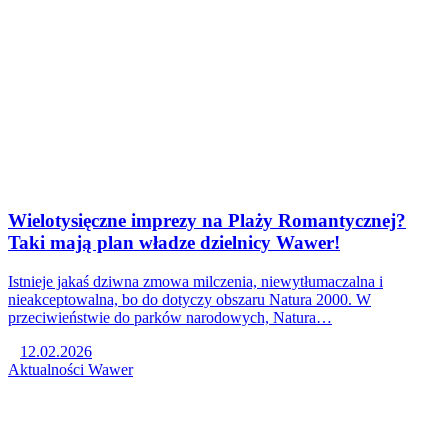
Wielotysięczne imprezy na Plaży Romantycznej?
Taki mają plan władze dzielnicy Wawer!
Istnieje jakaś dziwna zmowa milczenia, niewytłumaczalna i
nieakceptowalna, bo do dotyczy obszaru Natura 2000. W
przeciwieństwie do parków narodowych, Natura…
12.02.2026
Aktualności
Wawer