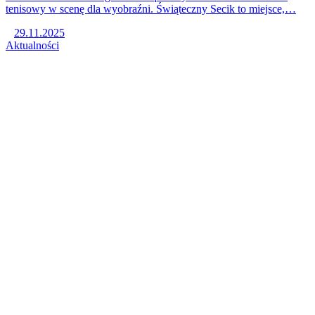
tenisowy w scenę dla wyobraźni. Świąteczny Secik to miejsce,…
29.11.2025
Aktualności