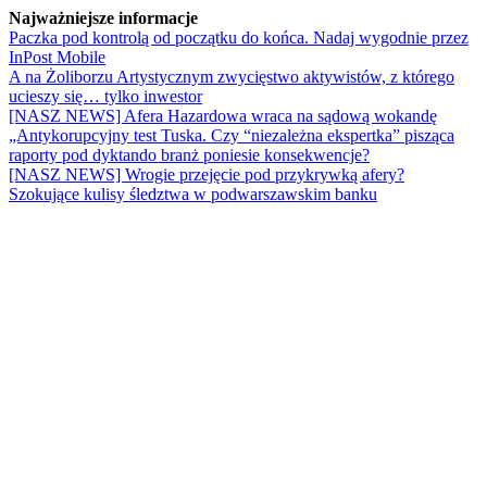
Najważniejsze informacje
Paczka pod kontrolą od początku do końca. Nadaj wygodnie przez
InPost Mobile
A na Żoliborzu Artystycznym zwycięstwo aktywistów, z którego
ucieszy się… tylko inwestor
[NASZ NEWS] Afera Hazardowa wraca na sądową wokandę
„Antykorupcyjny test Tuska. Czy “niezależna ekspertka” pisząca
raporty pod dyktando branż poniesie konsekwencje?
[NASZ NEWS] Wrogie przejęcie pod przykrywką afery?
Szokujące kulisy śledztwa w podwarszawskim banku