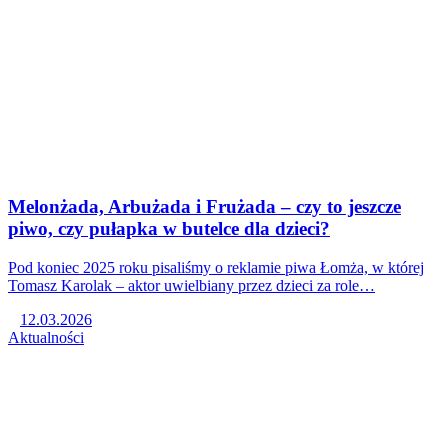
Melonżada, Arbużada i Frużada – czy to jeszcze
piwo, czy pułapka w butelce dla dzieci?
Pod koniec 2025 roku pisaliśmy o reklamie piwa Łomża, w której
Tomasz Karolak – aktor uwielbiany przez dzieci za role…
12.03.2026
Aktualności