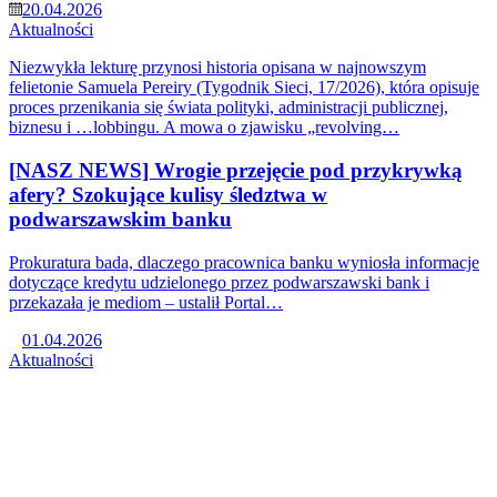
20.04.2026
Aktualności
Niezwykła lekturę przynosi historia opisana w najnowszym
felietonie Samuela Pereiry (Tygodnik Sieci, 17/2026), która opisuje
proces przenikania się świata polityki, administracji publicznej,
biznesu i …lobbingu. A mowa o zjawisku „revolving…
[NASZ NEWS] Wrogie przejęcie pod przykrywką
afery? Szokujące kulisy śledztwa w
podwarszawskim banku
Prokuratura bada, dlaczego pracownica banku wyniosła informacje
dotyczące kredytu udzielonego przez podwarszawski bank i
przekazała je mediom – ustalił Portal…
01.04.2026
Aktualności