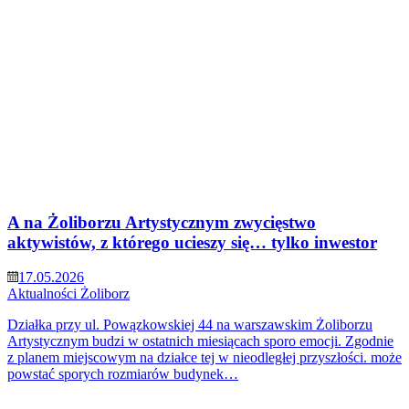
A na Żoliborzu Artystycznym zwycięstwo
aktywistów, z którego ucieszy się… tylko inwestor
17.05.2026
Aktualności
Żoliborz
Działka przy ul. Powązkowskiej 44 na warszawskim Żoliborzu
Artystycznym budzi w ostatnich miesiącach sporo emocji. Zgodnie
z planem miejscowym na działce tej w nieodległej przyszłości. może
powstać sporych rozmiarów budynek…