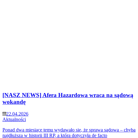
[NASZ NEWS] Afera Hazardowa wraca na sądową
wokandę
22.04.2026
Aktualności
Ponad dwa miesiące temu wydawało się, że sprawa sądowa – chyba
najdłuższa w historii III RP, a która dotyczyła de facto