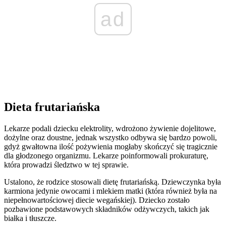
ad
Dieta frutariańska
Lekarze podali dziecku elektrolity, wdrożono żywienie dojelitowe,
dożylne oraz doustne, jednak wszystko odbywa się bardzo powoli,
gdyż gwałtowna ilość pożywienia mogłaby skończyć się tragicznie
dla głodzonego organizmu. Lekarze poinformowali prokuraturę,
która prowadzi śledztwo w tej sprawie.
Ustalono, że rodzice stosowali dietę frutariańską. Dziewczynka była
karmiona jedynie owocami i mlekiem matki (która również była na
niepełnowartościowej diecie wegańskiej). Dziecko zostało
pozbawione podstawowych składników odżywczych, takich jak
białka i tłuszcze.