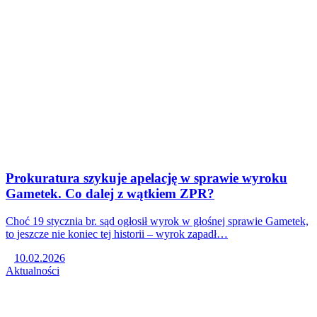
Prokuratura szykuje apelację w sprawie wyroku
Gametek. Co dalej z wątkiem ZPR?
Choć 19 stycznia br. sąd ogłosił wyrok w głośnej sprawie Gametek,
to jeszcze nie koniec tej historii – wyrok zapadł…
10.02.2026
Aktualności