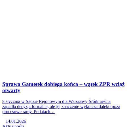
Sprawa Gametek dobiega końca – wątek ZPR wciąż
otwarty
8 stycznia w Sądzie Rejonowym dla Warszawy-Śródmieścia
zapadła decyzja formalna, ale jej znaczenie wykracza daleko poza
procesowe ramy. Po latach…
14.01.2026
Aktualności