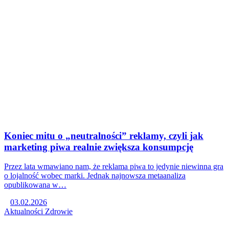
Koniec mitu o „neutralności” reklamy, czyli jak
marketing piwa realnie zwiększa konsumpcję
Przez lata wmawiano nam, że reklama piwa to jedynie niewinna gra
o lojalność wobec marki. Jednak najnowsza metaanaliza
opublikowana w…
03.02.2026
Aktualności
Zdrowie