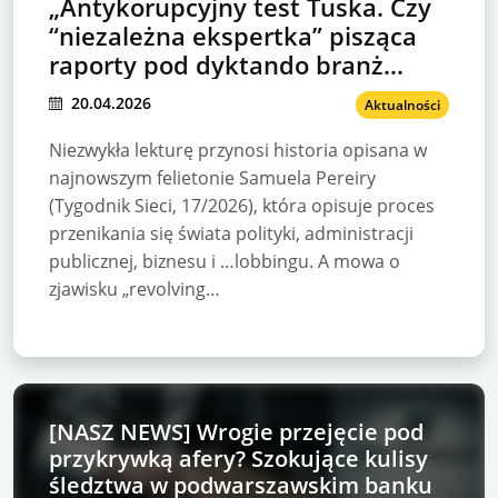
„Antykorupcyjny test Tuska. Czy
“niezależna ekspertka” pisząca
raporty pod dyktando branż
poniesie konsekwencje?
20.04.2026
Aktualności
Niezwykła lekturę przynosi historia opisana w
najnowszym felietonie Samuela Pereiry
(Tygodnik Sieci, 17/2026), która opisuje proces
przenikania się świata polityki, administracji
publicznej, biznesu i …lobbingu. A mowa o
zjawisku „revolving…
[NASZ NEWS] Wrogie przejęcie pod
przykrywką afery? Szokujące kulisy
śledztwa w podwarszawskim banku