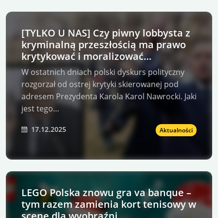
[TYLKO U NAS] Czy piwny lobbysta z
kryminalną przeszłością ma prawo
krytykować i moralizować
Prezydenta K. Nawrockiego?
W ostatnich dniach polski dyskurs polityczny
rozgorzał od ostrej krytyki skierowanej pod
adresem Prezydenta Karola Karol Nawrocki. Jaki
jest tego…
17.12.2025
Aktualności
LEGO Polska znowu gra va banque –
tym razem zamienia kort tenisowy w
scenę dla wyobraźni