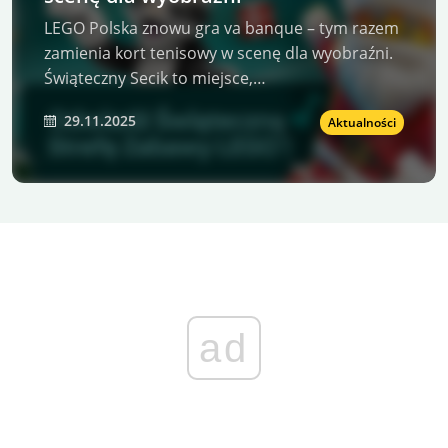
LEGO Polska znowu gra va banque – tym razem
zamienia kort tenisowy w scenę dla wyobraźni.
Świąteczny Secik to miejsce,…
29.11.2025
Aktualności
ad