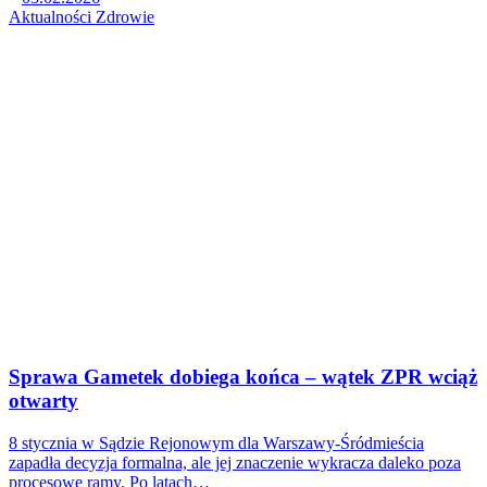
Aktualności
Zdrowie
Sprawa Gametek dobiega końca – wątek ZPR wciąż
otwarty
8 stycznia w Sądzie Rejonowym dla Warszawy-Śródmieścia
zapadła decyzja formalna, ale jej znaczenie wykracza daleko poza
procesowe ramy. Po latach…