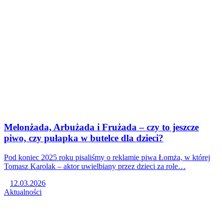
Melonżada, Arbużada i Frużada – czy to jeszcze
piwo, czy pułapka w butelce dla dzieci?
Pod koniec 2025 roku pisaliśmy o reklamie piwa Łomża, w której
Tomasz Karolak – aktor uwielbiany przez dzieci za role…
12.03.2026
Aktualności