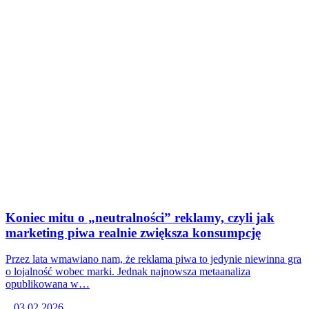
Koniec mitu o „neutralności” reklamy, czyli jak
marketing piwa realnie zwiększa konsumpcję
Przez lata wmawiano nam, że reklama piwa to jedynie niewinna gra
o lojalność wobec marki. Jednak najnowsza metaanaliza
opublikowana w…
03.02.2026