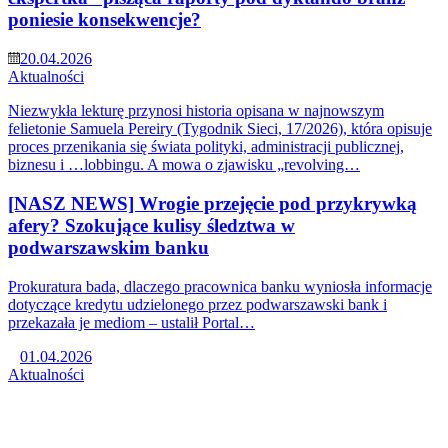
poniesie konsekwencje?
20.04.2026
Aktualności
Niezwykła lekturę przynosi historia opisana w najnowszym
felietonie Samuela Pereiry (Tygodnik Sieci, 17/2026), która opisuje
proces przenikania się świata polityki, administracji publicznej,
biznesu i …lobbingu. A mowa o zjawisku „revolving…
[NASZ NEWS] Wrogie przejęcie pod przykrywką
afery? Szokujące kulisy śledztwa w
podwarszawskim banku
Prokuratura bada, dlaczego pracownica banku wyniosła informacje
dotyczące kredytu udzielonego przez podwarszawski bank i
przekazała je mediom – ustalił Portal…
01.04.2026
Aktualności