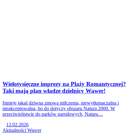
Wielotysięczne imprezy na Plaży Romantycznej?
Taki mają plan władze dzielnicy Wawer!
Istnieje jakaś dziwna zmowa milczenia, niewytłumaczalna i
nieakceptowalna, bo do dotyczy obszaru Natura 2000. W
przeciwieństwie do parków narodowych, Natura…
12.02.2026
Aktualności
Wawer