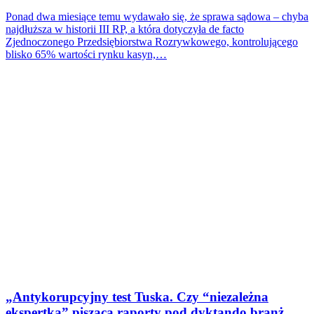
Ponad dwa miesiące temu wydawało się, że sprawa sądowa – chyba
najdłuższa w historii III RP, a która dotyczyła de facto
Zjednoczonego Przedsiębiorstwa Rozrywkowego, kontrolującego
blisko 65% wartości rynku kasyn,…
„Antykorupcyjny test Tuska. Czy “niezależna
ekspertka” pisząca raporty pod dyktando branż