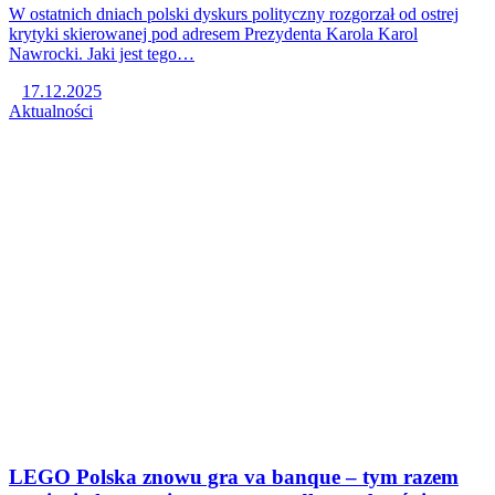
W ostatnich dniach polski dyskurs polityczny rozgorzał od ostrej
krytyki skierowanej pod adresem Prezydenta Karola Karol
Nawrocki. Jaki jest tego…
17.12.2025
Aktualności
LEGO Polska znowu gra va banque – tym razem