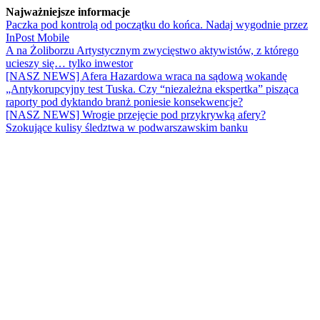
Najważniejsze informacje
Paczka pod kontrolą od początku do końca. Nadaj wygodnie przez
InPost Mobile
A na Żoliborzu Artystycznym zwycięstwo aktywistów, z którego
ucieszy się… tylko inwestor
[NASZ NEWS] Afera Hazardowa wraca na sądową wokandę
„Antykorupcyjny test Tuska. Czy “niezależna ekspertka” pisząca
raporty pod dyktando branż poniesie konsekwencje?
[NASZ NEWS] Wrogie przejęcie pod przykrywką afery?
Szokujące kulisy śledztwa w podwarszawskim banku