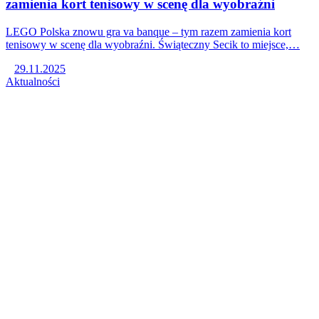
zamienia kort tenisowy w scenę dla wyobraźni
LEGO Polska znowu gra va banque – tym razem zamienia kort
tenisowy w scenę dla wyobraźni. Świąteczny Secik to miejsce,…
29.11.2025
Aktualności