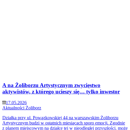
A na Żoliborzu Artystycznym zwycięstwo
aktywistów, z którego ucieszy się… tylko inwestor
17.05.2026
Aktualności
Żoliborz
Działka przy ul. Powązkowskiej 44 na warszawskim Żoliborzu
Artystycznym budzi w ostatnich miesiącach sporo emocji. Zgodnie
z planem miejscowym na działce tej w nieodległej przyszłości. może