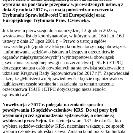
wybrana na podstawie przepisów wprowadzonych ustawą z
dnia 8 grudnia 2017 r., co mają potwierdzać orzeczenia
Trybunału Sprawiedliwości Unii Europejskiej oraz
Europejskiego Trybunału Praw Człowieka.
Już bowiem pierwszego dnia na urzędzie, 13 grudnia 2023 r.,
wystosował list do koordynatorów, w którym z art. 16b i art. 16d
ustawy z dnia 27 lipca 2001 r. – Prawo o ustroju sądów
powszechnych (zgodnie z którym koordynatorzy mają obowiązek
„informowania sędziów o istotnym bieżącym orzecznictwie
organów międzynarodowych”) wyinterpretował obowiązek
„zwracania szczególnej uwagi na orzecznictwo [TSUE i ETPC]
dotyczące statusu osób powołanych na stanowiska sędziowskie z
udziałem Krajowej Rady Sądownictwa [od 2017 r.]”. Zapowiedział
także, że „Ministerstwo Sprawiedliwości będzie organizowało w
najbliższym czasie seminaria i szkolenia na temat znaczenia
orzecznictwa TSUE i ETPC dotyczącego niezależności
sądownictwa”.
Nowelizacja z 2017 r. polegała na zmianie sposobu
powoływania 15 sędziów-członków KRS. Do tej pory byli
wyłaniani przez zgromadzenia sędziowskie, a obecnie są
wybierani przez Sejm.
Konstytucja w art. 187 nie określa, kto
wybiera sędziów-członków KRS, natomiast wskazuje, że sposób
wyboru członków określa ustawa. Zmiana ta od początku budziła