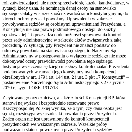
roli zatwierdzającej, ale może sprzeciwić się każdej kandydaturze, w
sytuacji kiedy uzna, że nominacja danej osoby na stanowisko
sędziego stałaby w sprzeczności z wartościami konstytucyjnymi, do
których ochrony został powołany. Uprawnienia w zakresie
powoływania sędziów są osobistymi uprawnieniami Prezydenta, a
Konstytucja nie zna prawa podmiotowego dostępu do służby
sędziowskiej. To przesądza o niemożności sprawowania kontroli
przez sądy administracyjne w zakresie aktów związanych z taką
procedurą. W sytuacji, gdy Prezydent nie znalazł podstaw do
odmowy powołania na stanowisko sędziego, to Naczelny Sąd
Administracyjny w postępowaniu o wyłączenie sędziego nie może
dokonywać oceny prawidłowości powołania tego sędziego.
Instytucja wyłączenia sędziego nie służy kontroli działań Prezydenta
podejmowanych w ramach jego konstytucyjnych kompetencji
określonych w art. 179 i art. 144 ust. 2 i ust. 3 pkt 17 Konstytucji” –
postanowienie Naczelnego Sądu Administracyjnego z 27 stycznia
2020 r., sygn. I OSK 1917/18.
Z cytowanego orzecznictwa, a także z treści Konstytucji RP, która
stanowi najwyższe i bezpośrednio stosowane prawo
Rzeczypospolitej Polskiej wynika, że o tym, czy dana osoba jest
sędzią, rozstrzyga wyłącznie akt powołania przez Prezydenta.
Żaden organ nie jest uprawniony do kontroli kompetencji
prezydenckich we wskazanym zakresie. Wszelkie próby
podważania statusu powołanych przez Prezydenta sędziów