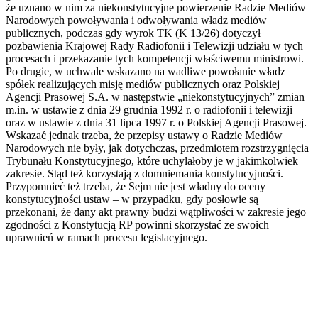
że uznano w nim za niekonstytucyjne powierzenie Radzie Mediów
Narodowych powoływania i odwoływania władz mediów
publicznych, podczas gdy wyrok TK (K 13/26) dotyczył
pozbawienia Krajowej Rady Radiofonii i Telewizji udziału w tych
procesach i przekazanie tych kompetencji właściwemu ministrowi.
Po drugie, w uchwale wskazano na wadliwe powołanie władz
spółek realizujących misję mediów publicznych oraz Polskiej
Agencji Prasowej S.A. w następstwie „niekonstytucyjnych” zmian
m.in. w ustawie z dnia 29 grudnia 1992 r. o radiofonii i telewizji
oraz w ustawie z dnia 31 lipca 1997 r. o Polskiej Agencji Prasowej.
Wskazać jednak trzeba, że przepisy ustawy o Radzie Mediów
Narodowych nie były, jak dotychczas, przedmiotem rozstrzygnięcia
Trybunału Konstytucyjnego, które uchylałoby je w jakimkolwiek
zakresie. Stąd też korzystają z domniemania konstytucyjności.
Przypomnieć też trzeba, że Sejm nie jest władny do oceny
konstytucyjności ustaw – w przypadku, gdy posłowie są
przekonani, że dany akt prawny budzi wątpliwości w zakresie jego
zgodności z Konstytucją RP powinni skorzystać ze swoich
uprawnień w ramach procesu legislacyjnego.