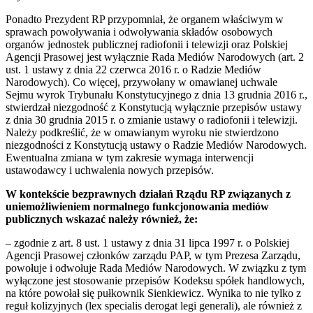
Ponadto Prezydent RP przypomniał, że organem właściwym w
sprawach powoływania i odwoływania składów osobowych
organów jednostek publicznej radiofonii i telewizji oraz Polskiej
Agencji Prasowej jest wyłącznie Rada Mediów Narodowych (art. 2
ust. 1 ustawy z dnia 22 czerwca 2016 r. o Radzie Mediów
Narodowych). Co więcej, przywołany w omawianej uchwale
Sejmu wyrok Trybunału Konstytucyjnego z dnia 13 grudnia 2016 r.,
stwierdzał niezgodność z Konstytucją wyłącznie przepisów ustawy
z dnia 30 grudnia 2015 r. o zmianie ustawy o radiofonii i telewizji.
Należy podkreślić, że w omawianym wyroku nie stwierdzono
niezgodności z Konstytucją ustawy o Radzie Mediów Narodowych.
Ewentualna zmiana w tym zakresie wymaga interwencji
ustawodawcy i uchwalenia nowych przepisów.
W kontekście bezprawnych działań Rządu RP związanych z
uniemożliwieniem normalnego funkcjonowania mediów
publicznych wskazać należy również, że:
– zgodnie z art. 8 ust. 1 ustawy z dnia 31 lipca 1997 r. o Polskiej
Agencji Prasowej członków zarządu PAP, w tym Prezesa Zarządu,
powołuje i odwołuje Rada Mediów Narodowych. W związku z tym
wyłączone jest stosowanie przepisów Kodeksu spółek handlowych,
na które powołał się pułkownik Sienkiewicz. Wynika to nie tylko z
reguł kolizyjnych (lex specialis derogat legi generali), ale również z