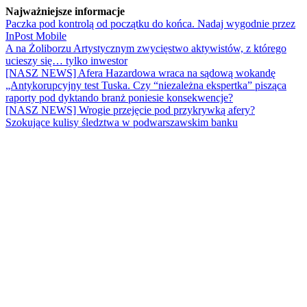
Najważniejsze informacje
Paczka pod kontrolą od początku do końca. Nadaj wygodnie przez
InPost Mobile
A na Żoliborzu Artystycznym zwycięstwo aktywistów, z którego
ucieszy się… tylko inwestor
[NASZ NEWS] Afera Hazardowa wraca na sądową wokandę
„Antykorupcyjny test Tuska. Czy “niezależna ekspertka” pisząca
raporty pod dyktando branż poniesie konsekwencje?
[NASZ NEWS] Wrogie przejęcie pod przykrywką afery?
Szokujące kulisy śledztwa w podwarszawskim banku