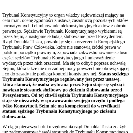
Trybunał Konstytucyjny to organ władzy sądowniczej mający na
celu m.in. ocenę zgodności z ustawą zasadniczą pozostałych aktów
normatywnych i eliminowanie niekonstytucyjnych aktów z obrotu
prawnego. Sędziowie Trybunału Konstytucyjnego wybierani są
przez Sejm, a następnie składają ślubowanie przed Prezydentem.
Rząd Donalda Tuska, powołując się na orzeczenia Europejskiego
Trybunału Praw Człowieka, które nie stanowią źródeł prawa w
polskim porządku prawnym, zapowiada zakwestionowanie statusu
części sędziów Trybunału Konstytucyjnego i unieważnienie
wydanych przez nich orzeczeń. Ma się to odbyć poprzez uchwałę
Sejmu, która także nie ma żadnej mocy powszechnie obowiązującej
i co do zasady nie podlega kontroli konstytucyjnej.
Status sędziego
Trybunału Konstytucyjnego regulowany jest przez ustawę,
która stanowi, że osoba wybrana przez Sejm staje się sędzią i
nawiązuje stosunek służbowy po złożeniu ślubowania przed
Prezydentem. Od tej chwili sędzia Trybunału Konstytucyjnego
staje się niezawisły w sprawowaniu swojego urzędu i podlega
tylko Konstytucji. Sejm nie ma kompetencji do weryfikacji
statusu sędziego Trybunału Konstytucyjnego po złożeniu
ślubowania.
W ciągu pierwszych dni urzędowania rząd Donalda Tuska zdążył
już zademonstrować swój stosunek do Trybunału Konstytucyjnego,