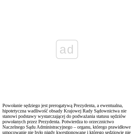
ad
Powołanie sędziego jest prerogatywą Prezydenta, a ewentualna,
hipotetyczna wadliwość obsady Krajowej Rady Sądownictwa nie
stanowi podstawy wystarczającej do podważania statusu sędziów
powołanych przez Prezydenta. Potwierdza to orzecznictwo
Naczelnego Sądu Administracyjnego – organu, którego prawidłowe
umocowanie nie było nigdy kwestionowane i którego sędziowie nie