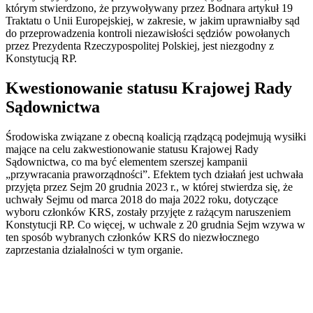
którym stwierdzono, że przywoływany przez Bodnara artykuł 19
Traktatu o Unii Europejskiej, w zakresie, w jakim uprawniałby sąd
do przeprowadzenia kontroli niezawisłości sędziów powołanych
przez Prezydenta Rzeczypospolitej Polskiej, jest niezgodny z
Konstytucją RP.
Kwestionowanie statusu Krajowej Rady
Sądownictwa
Środowiska związane z obecną koalicją rządzącą podejmują wysiłki
mające na celu zakwestionowanie statusu Krajowej Rady
Sądownictwa, co ma być elementem szerszej kampanii
„przywracania praworządności”. Efektem tych działań jest uchwała
przyjęta przez Sejm 20 grudnia 2023 r., w której stwierdza się, że
uchwały Sejmu od marca 2018 do maja 2022 roku, dotyczące
wyboru członków KRS, zostały przyjęte z rażącym naruszeniem
Konstytucji RP. Co więcej, w uchwale z 20 grudnia Sejm wzywa w
ten sposób wybranych członków KRS do niezwłocznego
zaprzestania działalności w tym organie.