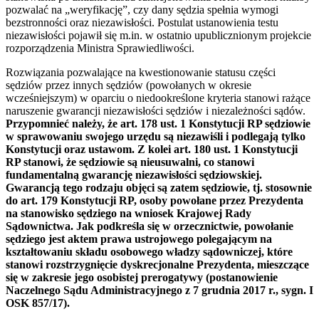
pozwalać na „weryfikację”, czy dany sędzia spełnia wymogi
bezstronności oraz niezawisłości. Postulat ustanowienia testu
niezawisłości pojawił się m.in. w ostatnio upublicznionym projekcie
rozporządzenia Ministra Sprawiedliwości.
Rozwiązania pozwalające na kwestionowanie statusu części
sędziów przez innych sędziów (powołanych w okresie
wcześniejszym) w oparciu o niedookreślone kryteria stanowi rażące
naruszenie gwarancji niezawisłości sędziów i niezależności sądów.
Przypomnieć należy, że art. 178 ust. 1 Konstytucji RP sędziowie
w sprawowaniu swojego urzędu są niezawiśli i podlegają tylko
Konstytucji oraz ustawom. Z kolei art. 180 ust. 1 Konstytucji
RP stanowi, że sędziowie są nieusuwalni, co stanowi
fundamentalną gwarancję niezawisłości sędziowskiej.
Gwarancją tego rodzaju objęci są zatem sędziowie, tj. stosownie
do art. 179 Konstytucji RP, osoby powołane przez Prezydenta
na stanowisko sędziego na wniosek Krajowej Rady
Sądownictwa. Jak podkreśla się w orzecznictwie, powołanie
sędziego jest aktem prawa ustrojowego polegającym na
kształtowaniu składu osobowego władzy sądowniczej, które
stanowi rozstrzygnięcie dyskrecjonalne Prezydenta, mieszczące
się w zakresie jego osobistej prerogatywy (postanowienie
Naczelnego Sądu Administracyjnego z 7 grudnia 2017 r., sygn. I
OSK 857/17).