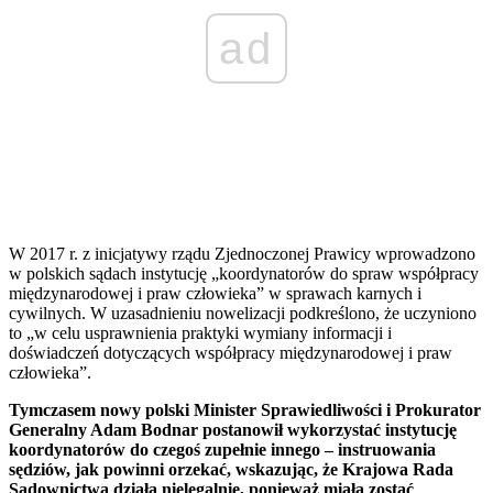
ad
W 2017 r. z inicjatywy rządu Zjednoczonej Prawicy wprowadzono
w polskich sądach instytucję „koordynatorów do spraw współpracy
międzynarodowej i praw człowieka” w sprawach karnych i
cywilnych. W uzasadnieniu nowelizacji podkreślono, że uczyniono
to „w celu usprawnienia praktyki wymiany informacji i
doświadczeń dotyczących współpracy międzynarodowej i praw
człowieka”.
Tymczasem nowy polski Minister Sprawiedliwości i Prokurator
Generalny Adam Bodnar postanowił wykorzystać instytucję
koordynatorów do czegoś zupełnie innego – instruowania
sędziów, jak powinni orzekać, wskazując, że Krajowa Rada
Sądownictwa działa nielegalnie, ponieważ miała zostać