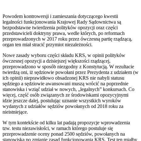
Powodem kontrowersji i zamieszania dotyczącego kwestii
legalności funkcjonowania Krajowej Rady Sądownictwa są
bezpodstawne twierdzenia polityków opozycji oraz części
przedstawicieli doktryny prawa, wedle których, po reformach
przeprowadzonych w 2017 roku przez ówczesną partię rządzącą,
organ ten miał stracić przymiot niezależności.
Nowe zasady wyboru części składu KRS, w opinii polityków
ówczesnej opozycji a dzisiejszej większości rządzącej,
przeprowadzono w sposób niezgodny z Konstytucją. W rezultacie
twierdzą oni, iż sędziowie powołani przez Prezydenta z udziałem (w
ich opinii) nieprawidłowo obsadzonej KRS nie nabyli statusu
sędziego a sędziowie awansowani muszą wrócić na poprzednie
stanowiska i wziąć udział w nowych, „legalnych” konkursach. Co
więcej, część osób związanych ze środowiskami opozycyjnymi
idzie jeszcze dalej, postulując uznanie wszystkich wyroków
wydanych z udziałów sędziów powołanych od 2018 roku za
nieistniejące.
W tym kontekście od kilku lat padają propozycje wprowadzenia
tzw. testu niezawisłości, w ramach którego postuluje się
przeprowadzenie oceny ponad 2500 sędziów, powołanych na
stanowiska po zmianie zasad funkcjonowania KRS. Test ten miałby