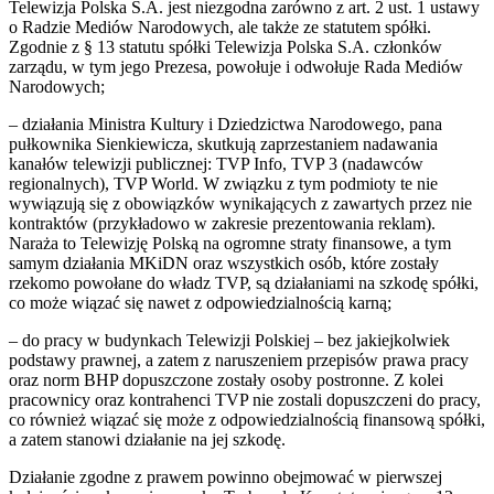
Telewizja Polska S.A. jest niezgodna zarówno z art. 2 ust. 1 ustawy
o Radzie Mediów Narodowych, ale także ze statutem spółki.
Zgodnie z § 13 statutu spółki Telewizja Polska S.A. członków
zarządu, w tym jego Prezesa, powołuje i odwołuje Rada Mediów
Narodowych;
– działania Ministra Kultury i Dziedzictwa Narodowego, pana
pułkownika Sienkiewicza, skutkują zaprzestaniem nadawania
kanałów telewizji publicznej: TVP Info, TVP 3 (nadawców
regionalnych), TVP World. W związku z tym podmioty te nie
wywiązują się z obowiązków wynikających z zawartych przez nie
kontraktów (przykładowo w zakresie prezentowania reklam).
Naraża to Telewizję Polską na ogromne straty finansowe, a tym
samym działania MKiDN oraz wszystkich osób, które zostały
rzekomo powołane do władz TVP, są działaniami na szkodę spółki,
co może wiązać się nawet z odpowiedzialnością karną;
– do pracy w budynkach Telewizji Polskiej – bez jakiejkolwiek
podstawy prawnej, a zatem z naruszeniem przepisów prawa pracy
oraz norm BHP dopuszczone zostały osoby postronne. Z kolei
pracownicy oraz kontrahenci TVP nie zostali dopuszczeni do pracy,
co również wiązać się może z odpowiedzialnością finansową spółki,
a zatem stanowi działanie na jej szkodę.
Działanie zgodne z prawem powinno obejmować w pierwszej