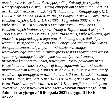
urzędu przez Prezydenta Rzeczypospolitej Polskiej, jest sędzią
Rzeczypospolitej Polskiej i sędzią europejskim w rozumieniu art. 2 i
art. 19 ust. 1 oraz art. 6 ust. 1(3 Traktatu o Unii Europejskiej (Dz.U.
z 2004 r. Nr 90, poz. 864/30 ze zm.) w związku z art. 47 Karty Praw
Podstawowych (Dz.Urz. UE C 303 z 14 grudnia 2007 r., s. 1), a
także art. 6 ust. 1 Konwencji o Ochronie Praw Człowieka i
Podstawowych Wolności sporządzonej w Rzymie dnia 4 listopada
1950 r. (Dz.U. z 1993 r. Nr 61, poz. 284 ze zm.), także wówczas, gdy
procedura poprzedzająca jego powołanie mogła być dotknięta
wadami. W aspekcie unijnych i konwencyjnych standardów prawa
do sądu można uznać, że jeżeli w składzie orzekającym
wojewódzkiego sądu administracyjnego zasiada sędzia bądź asesor
sądowy spełniający konstytucyjne standardy niezależności,
niezawisłości i bezstronności, nawet jeżeli został powołany przez
Prezydenta na wniosek Krajowej Rady Sądownictwa w składzie
ukształtowanym ustawą z dnia 8 grudnia 2017 r., to taki sąd należy
uznać za sąd europejski w rozumieniu art. 2 i art. 19 ust. 1 Traktatu
o Unii Europejskiej, art. 6 ust. 1-3 TUE w związku z art. 47 Karty
Praw Podstawowych oraz art. 6 ust. 1 Konwencji o ochronie praw
człowieka i podstawowych wolności”
–
wyrok Naczelnego Sądu
Administracyjnego z 16 listopada 2021 r., sygn. III FSK
4255/21.