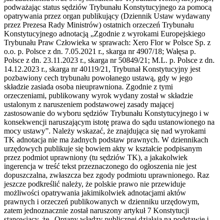
podważając status sędziów Trybunału Konstytucyjnego za pomocą
opatrywania przez organ publikujący (Dziennik Ustaw wydawany
przez Prezesa Rady Ministrów) ostatnich orzeczeń Trybunału
Konstytucyjnego adnotacją „Zgodnie z wyrokami Europejskiego
Trybunału Praw Człowieka w sprawach: Xero Flor w Polsce Sp. z
o.o. p. Polsce z dn. 7.05.2021 r., skarga nr 4907/18; Wałęsa p.
Polsce z dn. 23.11.2023 r., skarga nr 50849/21; M.L. p. Polsce z dn.
14.12.2023 r., skarga nr 40119/21, Trybunał Konstytucyjny jest
pozbawiony cech trybunału powołanego ustawą, gdy w jego
składzie zasiada osoba nieuprawniona. Zgodnie z tymi
orzeczeniami, publikowany wyrok wydany został w składzie
ustalonym z naruszeniem podstawowej zasady mającej
zastosowanie do wyboru sędziów Trybunału Konstytucyjnego i w
konsekwencji naruszającym istotę prawa do sądu ustanowionego na
mocy ustawy”. Należy wskazać, że znajdująca się nad wyrokami
TK adnotacja nie ma żadnych podstaw prawnych. W dziennikach
urzędowych publikuje się bowiem akty w kształcie podpisanym
przez podmiot uprawniony (tu sędziów TK), a jakakolwiek
ingerencja w treść tekst przeznaczonego do ogłoszenia nie jest
dopuszczalna, zwłaszcza bez zgody podmiotu uprawnionego. Raz
jeszcze podkreślić należy, że polskie prawo nie przewiduje
możliwości opatrywania jakimikolwiek adnotacjami aktów
prawnych i orzeczeń publikowanych w dzienniku urzędowym,
zatem jednoznacznie został naruszony artykuł 7 Konstytucji
stanowiący, że „Organy władzy publicznej działają na podstawie i