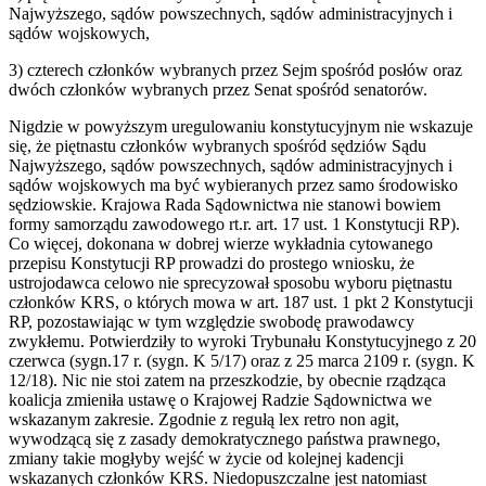
Najwyższego, sądów powszechnych, sądów administracyjnych i
sądów wojskowych,
3) czterech członków wybranych przez Sejm spośród posłów oraz
dwóch członków wybranych przez Senat spośród senatorów.
Nigdzie w powyższym uregulowaniu konstytucyjnym nie wskazuje
się, że piętnastu członków wybranych spośród sędziów Sądu
Najwyższego, sądów powszechnych, sądów administracyjnych i
sądów wojskowych ma być wybieranych przez samo środowisko
sędziowskie. Krajowa Rada Sądownictwa nie stanowi bowiem
formy samorządu zawodowego rt.r. art. 17 ust. 1 Konstytucji RP).
Co więcej, dokonana w dobrej wierze wykładnia cytowanego
przepisu Konstytucji RP prowadzi do prostego wniosku, że
ustrojodawca celowo nie sprecyzował sposobu wyboru piętnastu
członków KRS, o których mowa w art. 187 ust. 1 pkt 2 Konstytucji
RP, pozostawiając w tym względzie swobodę prawodawcy
zwykłemu. Potwierdziły to wyroki Trybunału Konstytucyjnego z 20
czerwca (sygn.17 r. (sygn. K 5/17) oraz z 25 marca 2109 r. (sygn. K
12/18). Nic nie stoi zatem na przeszkodzie, by obecnie rządząca
koalicja zmieniła ustawę o Krajowej Radzie Sądownictwa we
wskazanym zakresie. Zgodnie z regułą lex retro non agit,
wywodzącą się z zasady demokratycznego państwa prawnego,
zmiany takie mogłyby wejść w życie od kolejnej kadencji
wskazanych członków KRS. Niedopuszczalne jest natomiast