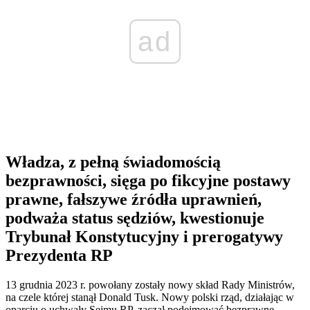
ad
Władza, z pełną świadomością
bezprawności, sięga po fikcyjne postawy
prawne, fałszywe źródła uprawnień,
podważa status sędziów, kwestionuje
Trybunał Konstytucyjny i prerogatywy
Prezydenta RP
13 grudnia 2023 r. powołany zostały nowy skład Rady Ministrów,
na czele której stanął Donald Tusk. Nowy polski rząd, działając w
oparciu o uchwały Sejmu RP, zaczął podejmować bezprawne