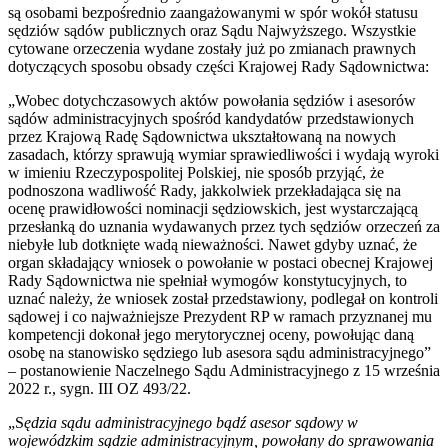
są osobami bezpośrednio zaangażowanymi w spór wokół statusu
sędziów sądów publicznych oraz Sądu Najwyższego. Wszystkie
cytowane orzeczenia wydane zostały już po zmianach prawnych
dotyczących sposobu obsady części Krajowej Rady Sądownictwa:
„Wobec dotychczasowych aktów powołania sędziów i asesorów
sądów administracyjnych spośród kandydatów przedstawionych
przez Krajową Radę Sądownictwa ukształtowaną na nowych
zasadach, którzy sprawują wymiar sprawiedliwości i wydają wyroki
w imieniu Rzeczypospolitej Polskiej, nie sposób przyjąć, że
podnoszona wadliwość Rady, jakkolwiek przekładająca się na
ocenę prawidłowości nominacji sędziowskich, jest wystarczającą
przesłanką do uznania wydawanych przez tych sędziów orzeczeń za
niebyłe lub dotknięte wadą nieważności. Nawet gdyby uznać, że
organ składający wniosek o powołanie w postaci obecnej Krajowej
Rady Sądownictwa nie spełniał wymogów konstytucyjnych, to
uznać należy, że wniosek został przedstawiony, podlegał on kontroli
sądowej i co najważniejsze Prezydent RP w ramach przyznanej mu
kompetencji dokonał jego merytorycznej oceny, powołując daną
osobę na stanowisko sędziego lub asesora sądu administracyjnego”
– postanowienie Naczelnego Sądu Administracyjnego z 15 września
2022 r., sygn. III OZ 493/22.
„S
ędzia sądu administracyjnego bądź asesor sądowy w
wojewódzkim sądzie administracyjnym, powołany do sprawowania