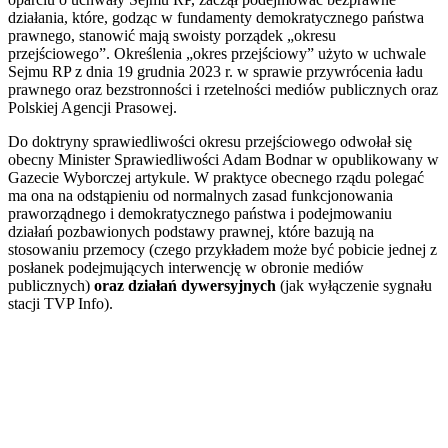
działania, które, godząc w fundamenty demokratycznego państwa
prawnego, stanowić mają swoisty porządek „okresu
przejściowego”. Określenia „okres przejściowy” użyto w uchwale
Sejmu RP z dnia 19 grudnia 2023 r. w sprawie przywrócenia ładu
prawnego oraz bezstronności i rzetelności mediów publicznych oraz
Polskiej Agencji Prasowej.
Do doktryny sprawiedliwości okresu przejściowego odwołał się
obecny Minister Sprawiedliwości Adam Bodnar w opublikowany w
Gazecie Wyborczej artykule. W praktyce obecnego rządu polegać
ma ona na odstąpieniu od normalnych zasad funkcjonowania
praworządnego i demokratycznego państwa i podejmowaniu
działań pozbawionych podstawy prawnej, które bazują na
stosowaniu przemocy (czego przykładem może być pobicie jednej z
posłanek podejmujących interwencję w obronie mediów
publicznych)
oraz działań dywersyjnych
(jak wyłączenie sygnału
stacji TVP Info).