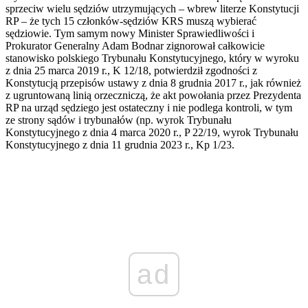
sprzeciw wielu sędziów utrzymujących – wbrew literze Konstytucji
RP – że tych 15 członków-sędziów KRS muszą wybierać
sędziowie. Tym samym nowy Minister Sprawiedliwości i
Prokurator Generalny Adam Bodnar zignorował całkowicie
stanowisko polskiego Trybunału Konstytucyjnego, który w wyroku
z dnia 25 marca 2019 r., K 12/18, potwierdził zgodności z
Konstytucją przepisów ustawy z dnia 8 grudnia 2017 r., jak również
z ugruntowaną linią orzeczniczą, że akt powołania przez Prezydenta
RP na urząd sędziego jest ostateczny i nie podlega kontroli, w tym
ze strony sądów i trybunałów (np. wyrok Trybunału
Konstytucyjnego z dnia 4 marca 2020 r., P 22/19, wyrok Trybunału
Konstytucyjnego z dnia 11 grudnia 2023 r., Kp 1/23.
ad