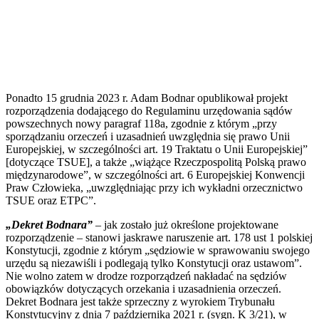
Ponadto 15 grudnia 2023 r. Adam Bodnar opublikował projekt
rozporządzenia dodającego do Regulaminu urzędowania sądów
powszechnych nowy paragraf 118a, zgodnie z którym „przy
sporządzaniu orzeczeń i uzasadnień uwzględnia się prawo Unii
Europejskiej, w szczególności art. 19 Traktatu o Unii Europejskiej”
[dotyczące TSUE], a także „wiążące Rzeczpospolitą Polską prawo
międzynarodowe”, w szczególności art. 6 Europejskiej Konwencji
Praw Człowieka, „uwzględniając przy ich wykładni orzecznictwo
TSUE oraz ETPC”.
„Dekret Bodnara”
– jak zostało już określone projektowane
rozporządzenie – stanowi jaskrawe naruszenie art. 178 ust 1 polskiej
Konstytucji, zgodnie z którym „sędziowie w sprawowaniu swojego
urzędu są niezawiśli i podlegają tylko Konstytucji oraz ustawom”.
Nie wolno zatem w drodze rozporządzeń nakładać na sędziów
obowiązków dotyczących orzekania i uzasadnienia orzeczeń.
Dekret Bodnara jest także sprzeczny z wyrokiem Trybunału
Konstytucyjny z dnia 7 października 2021 r. (sygn. K 3/21), w