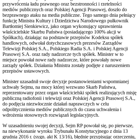
przywrócenia ładu prawnego oraz bezstronności i rzetelności
mediów publicznych oraz Polskiej Agencji Prasowej, doszło do
bezprawnego ataku na media publiczne. Tego samego dnia pełniący
funkcję Ministra Kultury i Dziedzictwa Narodowego pułkownik
Bartłomiej Sienkiewicz, jako organ wykonujący uprawnienia
właścicielskie Skarbu Państwa (posiadającego 100% akcji w
Spółkach), działając na podstawie przepisów Kodeksu spółek
handlowych, odwołał dotychczasowych prezesów Zarządów
Telewizji Polskiej S.A., Polskiego Radia S.A. i Polskiej Agencji
Prasowej S.A. oraz rady nadzorcze tych spółek. Minister w to
miejsce powołał nowe rady nadzorcze, które powołały nowe
zarządy spółek. Działania Ministra zostały podjęte z naruszeniem
przepisów ustawowych.
Minister uzasadnił swoje decyzje postanowieniami wspomnianej
uchwały Sejmu, na mocy której wezwano Skarb Państwa,
reprezentowany przez organ właścicielski spółek realizujących misję
publiczną radiofonii i telewizji oraz Polskiej Agencji Prasowej S.A.,
do podjęcia niezwłocznie działań naprawczych w celu
odpolitycznienia mediów publicznych do czasu uchwalenia i
wdrożenia stosownych rozwiązań legislacyjnych.
W uzasadnieniu swojej decyzji, Sejm RP powołał się, po pierwsze,
na niewykonanie wyroku Trybunału Konstytucyjnego z dnia 13
grudnia 2016 r. (sygn. akt K 13/16), błędnie przypisując orzeczeniu,