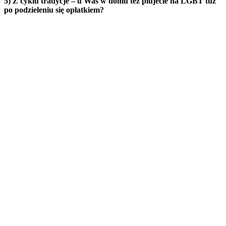
5) Z cyklu tradycje – u Was w domu też plujecie na LGBT tuż
po podzieleniu się opłatkiem?