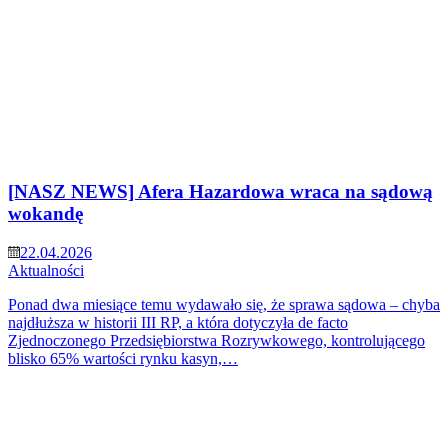
[NASZ NEWS] Afera Hazardowa wraca na sądową
wokandę
22.04.2026
Aktualności
Ponad dwa miesiące temu wydawało się, że sprawa sądowa – chyba
najdłuższa w historii III RP, a która dotyczyła de facto
Zjednoczonego Przedsiębiorstwa Rozrywkowego, kontrolującego
blisko 65% wartości rynku kasyn,…