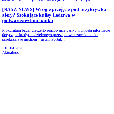
[NASZ NEWS] Wrogie przejęcie pod przykrywką
afery? Szokujące kulisy śledztwa w
podwarszawskim banku
Prokuratura bada, dlaczego pracownica banku wyniosła informacje
dotyczące kredytu udzielonego przez podwarszawski bank i
przekazała je mediom – ustalił Portal…
01.04.2026
Aktualności