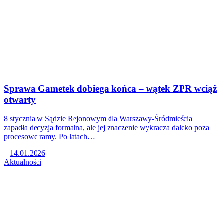
Sprawa Gametek dobiega końca – wątek ZPR wciąż
otwarty
8 stycznia w Sądzie Rejonowym dla Warszawy-Śródmieścia
zapadła decyzja formalna, ale jej znaczenie wykracza daleko poza
procesowe ramy. Po latach…
14.01.2026
Aktualności