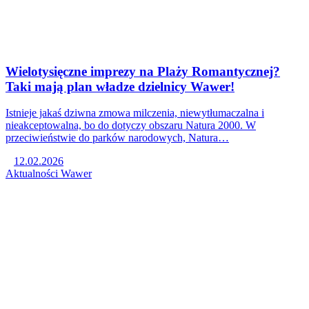
Wielotysięczne imprezy na Plaży Romantycznej?
Taki mają plan władze dzielnicy Wawer!
Istnieje jakaś dziwna zmowa milczenia, niewytłumaczalna i
nieakceptowalna, bo do dotyczy obszaru Natura 2000. W
przeciwieństwie do parków narodowych, Natura…
12.02.2026
Aktualności
Wawer