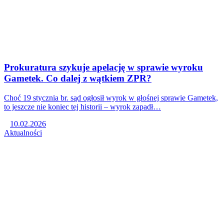
Prokuratura szykuje apelację w sprawie wyroku
Gametek. Co dalej z wątkiem ZPR?
Choć 19 stycznia br. sąd ogłosił wyrok w głośnej sprawie Gametek,
to jeszcze nie koniec tej historii – wyrok zapadł…
10.02.2026
Aktualności