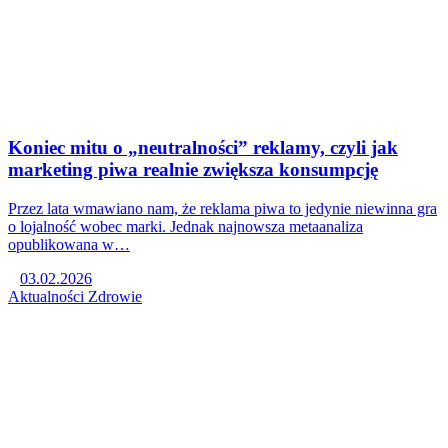
Koniec mitu o „neutralności” reklamy, czyli jak
marketing piwa realnie zwiększa konsumpcję
Przez lata wmawiano nam, że reklama piwa to jedynie niewinna gra
o lojalność wobec marki. Jednak najnowsza metaanaliza
opublikowana w…
03.02.2026
Aktualności
Zdrowie