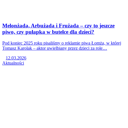
Melonżada, Arbużada i Frużada – czy to jeszcze
piwo, czy pułapka w butelce dla dzieci?
Pod koniec 2025 roku pisaliśmy o reklamie piwa Łomża, w której
Tomasz Karolak – aktor uwielbiany przez dzieci za role…
12.03.2026
Aktualności