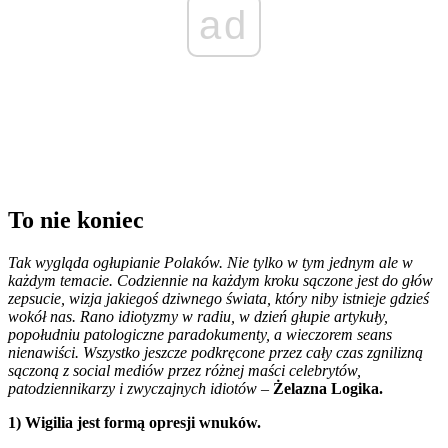
ad
To nie koniec
Tak wygląda ogłupianie Polaków. Nie tylko w tym jednym ale w
każdym temacie. Codziennie na każdym kroku sączone jest do głów
zepsucie, wizja jakiegoś dziwnego świata, który niby istnieje gdzieś
wokół nas. Rano idiotyzmy w radiu, w dzień głupie artykuły,
popołudniu patologiczne paradokumenty, a wieczorem seans
nienawiści. Wszystko jeszcze podkręcone przez cały czas zgnilizną
sączoną z social mediów przez różnej maści celebrytów,
patodziennikarzy i zwyczajnych idiotów
–
Żelazna Logika.
1) Wigilia jest formą opresji wnuków.