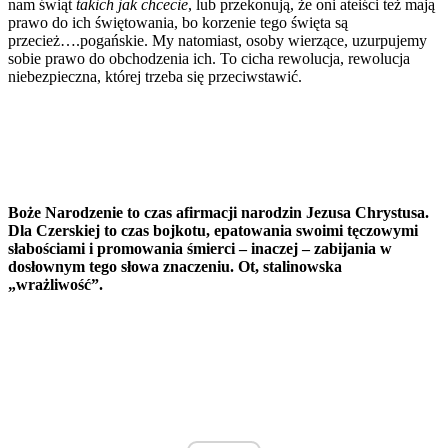
nam świąt
takich jak chcecie
, lub przekonują, że oni ateiści też mają
prawo do ich świętowania, bo korzenie tego święta są
przecież….pogańskie. My natomiast, osoby wierzące, uzurpujemy
sobie prawo do obchodzenia ich. To cicha rewolucja, rewolucja
niebezpieczna, której trzeba się przeciwstawić.
Boże Narodzenie to czas afirmacji narodzin Jezusa Chrystusa.
Dla Czerskiej to czas bojkotu, epatowania swoimi tęczowymi
słabościami i promowania śmierci – inaczej – zabijania w
dosłownym tego słowa znaczeniu. Ot, stalinowska
„wrażliwość”.