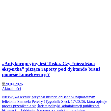
„Antykorupcyjny test Tuska. Czy “niezależna
ekspertka” pisząca raporty pod dyktando branż
poniesie konsekwencje?
20.04.2026
Aktualności
Niezwykła lekturę przynosi historia opisana w najnowszym
felietonie Samuela Pereiry (Tygodnik Sieci, 17/2026), która opisuje
proces przenikania się świata polityki, administracji publicznej,
biznesu i …lobbingu. A mowa o zjawisku „revolving…