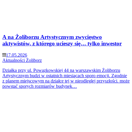
A na Żoliborzu Artystycznym zwycięstwo
aktywistów, z którego ucieszy się… tylko inwestor
17.05.2026
Aktualności
Żoliborz
Działka przy ul. Powązkowskiej 44 na warszawskim Żoliborzu
Artystycznym budzi w ostatnich miesiącach sporo emocji. Zgodnie
z planem miejscowym na działce tej w nieodległej przyszłości. może
powstać sporych rozmiarów budynek…