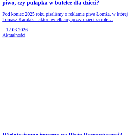
piwo, czy pułapka w butelce dla dzieci?
Pod koniec 2025 roku pisaliśmy o reklamie piwa Łomża, w której
Tomasz Karolak – aktor uwielbiany przez dzieci za role…
12.03.2026
Aktualności
Wielotysięczne imprezy na Plaży Romantycznej?