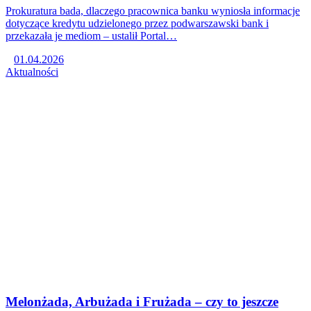
Prokuratura bada, dlaczego pracownica banku wyniosła informacje
dotyczące kredytu udzielonego przez podwarszawski bank i
przekazała je mediom – ustalił Portal…
01.04.2026
Aktualności
Melonżada, Arbużada i Frużada – czy to jeszcze