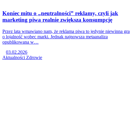
Koniec mitu o „neutralności” reklamy, czyli jak
marketing piwa realnie zwiększa konsumpcję
Przez lata wmawiano nam, że reklama piwa to jedynie niewinna gra
o lojalność wobec marki. Jednak najnowsza metaanaliza
opublikowana w…
03.02.2026
Aktualności
Zdrowie