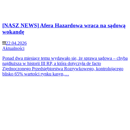
[NASZ NEWS] Afera Hazardowa wraca na sądową
wokandę
22.04.2026
Aktualności
Ponad dwa miesiące temu wydawało się, że sprawa sądowa – chyba
najdłuższa w historii III RP, a która dotyczyła de facto
Zjednoczonego Przedsiębiorstwa Rozrywkowego, kontrolującego
blisko 65% wartości rynku kasyn,…