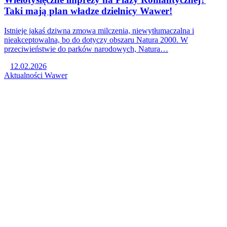
Taki mają plan władze dzielnicy Wawer!
Istnieje jakaś dziwna zmowa milczenia, niewytłumaczalna i
nieakceptowalna, bo do dotyczy obszaru Natura 2000. W
przeciwieństwie do parków narodowych, Natura…
12.02.2026
Aktualności
Wawer