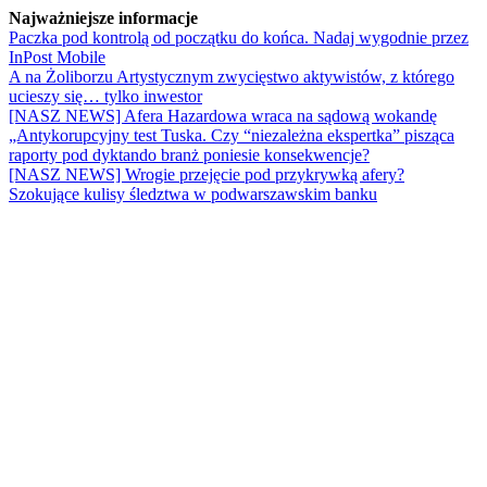
Najważniejsze informacje
Paczka pod kontrolą od początku do końca. Nadaj wygodnie przez
InPost Mobile
A na Żoliborzu Artystycznym zwycięstwo aktywistów, z którego
ucieszy się… tylko inwestor
[NASZ NEWS] Afera Hazardowa wraca na sądową wokandę
„Antykorupcyjny test Tuska. Czy “niezależna ekspertka” pisząca
raporty pod dyktando branż poniesie konsekwencje?
[NASZ NEWS] Wrogie przejęcie pod przykrywką afery?
Szokujące kulisy śledztwa w podwarszawskim banku