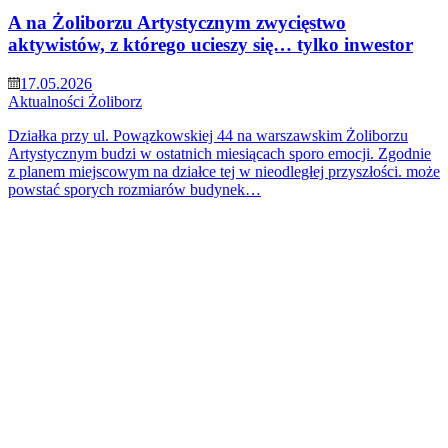
A na Żoliborzu Artystycznym zwycięstwo
aktywistów, z którego ucieszy się… tylko inwestor
17.05.2026
Aktualności
Żoliborz
Działka przy ul. Powązkowskiej 44 na warszawskim Żoliborzu
Artystycznym budzi w ostatnich miesiącach sporo emocji. Zgodnie
z planem miejscowym na działce tej w nieodległej przyszłości. może
powstać sporych rozmiarów budynek…