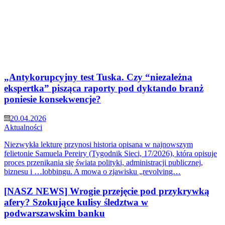
„Antykorupcyjny test Tuska. Czy “niezależna
ekspertka” pisząca raporty pod dyktando branż
poniesie konsekwencje?
20.04.2026
Aktualności
Niezwykła lekturę przynosi historia opisana w najnowszym
felietonie Samuela Pereiry (Tygodnik Sieci, 17/2026), która opisuje
proces przenikania się świata polityki, administracji publicznej,
biznesu i …lobbingu. A mowa o zjawisku „revolving…
[NASZ NEWS] Wrogie przejęcie pod przykrywką
afery? Szokujące kulisy śledztwa w
podwarszawskim banku