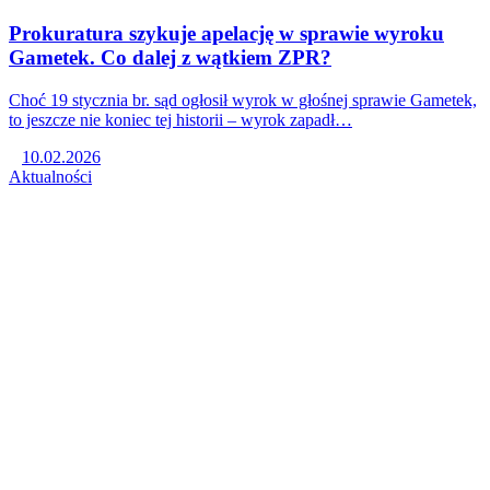
Prokuratura szykuje apelację w sprawie wyroku
Gametek. Co dalej z wątkiem ZPR?
Choć 19 stycznia br. sąd ogłosił wyrok w głośnej sprawie Gametek,
to jeszcze nie koniec tej historii – wyrok zapadł…
10.02.2026
Aktualności