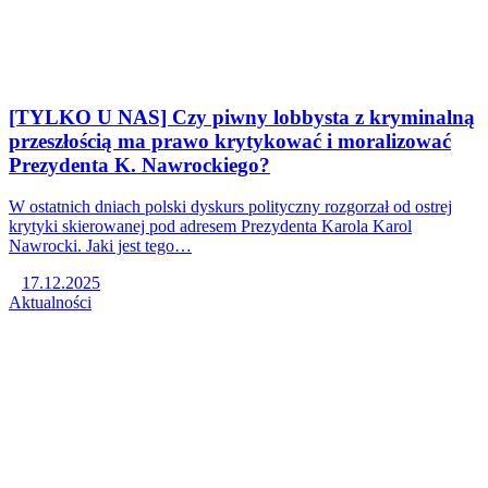
[TYLKO U NAS] Czy piwny lobbysta z kryminalną
przeszłością ma prawo krytykować i moralizować
Prezydenta K. Nawrockiego?
W ostatnich dniach polski dyskurs polityczny rozgorzał od ostrej
krytyki skierowanej pod adresem Prezydenta Karola Karol
Nawrocki. Jaki jest tego…
17.12.2025
Aktualności