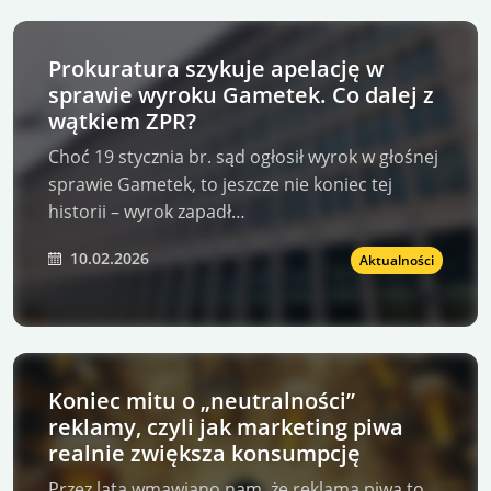
Prokuratura szykuje apelację w
sprawie wyroku Gametek. Co dalej z
wątkiem ZPR?
Choć 19 stycznia br. sąd ogłosił wyrok w głośnej
sprawie Gametek, to jeszcze nie koniec tej
historii – wyrok zapadł…
10.02.2026
Aktualności
Koniec mitu o „neutralności”
reklamy, czyli jak marketing piwa
realnie zwiększa konsumpcję
Przez lata wmawiano nam, że reklama piwa to