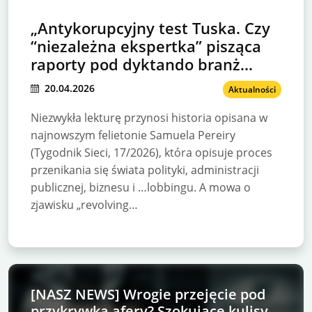
„Antykorupcyjny test Tuska. Czy
“niezależna ekspertka” pisząca
raporty pod dyktando branż
poniesie konsekwencje?
20.04.2026
Aktualności
Niezwykła lekturę przynosi historia opisana w
najnowszym felietonie Samuela Pereiry
(Tygodnik Sieci, 17/2026), która opisuje proces
przenikania się świata polityki, administracji
publicznej, biznesu i …lobbingu. A mowa o
zjawisku „revolving…
[NASZ NEWS] Wrogie przejęcie pod
przykrywką afery? Szokujące kulisy