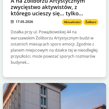
A na Żoliborzu Artystycznym
zwycięstwo aktywistów, z
którego ucieszy się… tylko
inwestor
17.05.2026
Aktualności
Żoliborz
Działka przy ul. Powązkowskiej 44 na
warszawskim Żoliborzu Artystycznym budzi w
ostatnich miesiącach sporo emocji. Zgodnie z
planem miejscowym na działce tej w nieodległej
przyszłości. może powstać sporych rozmiarów
budynek…