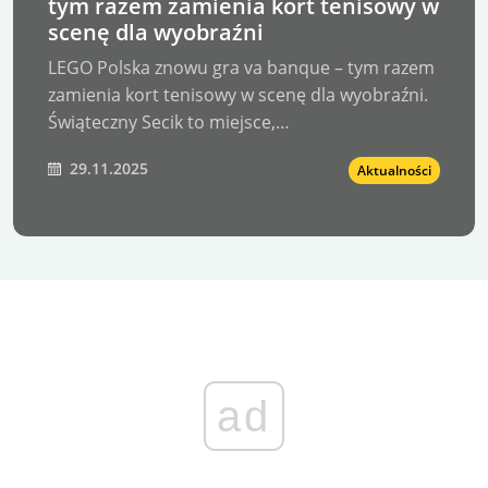
tym razem zamienia kort tenisowy w
scenę dla wyobraźni
LEGO Polska znowu gra va banque – tym razem
zamienia kort tenisowy w scenę dla wyobraźni.
Świąteczny Secik to miejsce,…
29.11.2025
Aktualności
ad