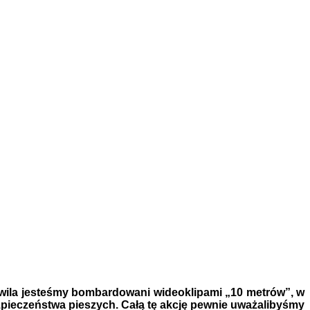
hwila jesteśmy bombardowani wideoklipami „10 metrów”, w
bezpieczeństwa pieszych. Całą tę akcję pewnie uważalibyśmy