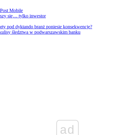
nPost Mobile
szy się… tylko inwestor
orty pod dyktando branż poniesie konsekwencje?
kulisy śledztwa w podwarszawskim banku
ad