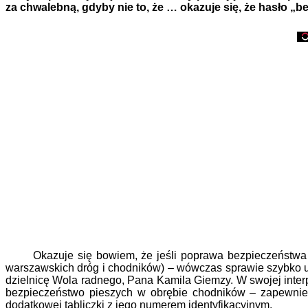
za chwalebną, gdyby nie to, że … okazuje się, że hasło „b
Okazuje się bowiem, że jeśli poprawa bezpieczeństwa ma d
warszawskich dróg i chodników) – wówczas sprawie szybko ukr
dzielnicę Wola radnego, Pana Kamila Giemzy. W swojej inte
bezpieczeństwo pieszych w obrębie chodników – zapewnieni
dodatkowej tabliczki z jego numerem identyfikacyjnym.