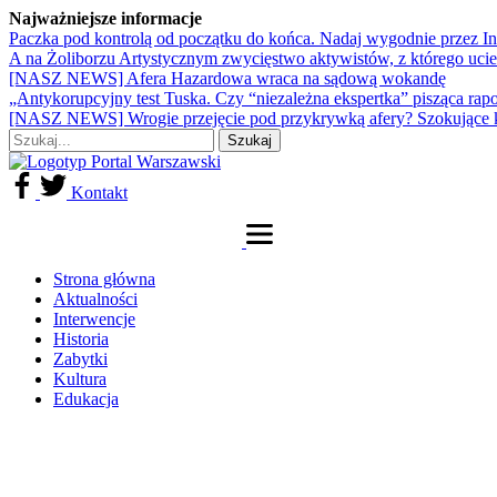
Najważniejsze informacje
Paczka pod kontrolą od początku do końca. Nadaj wygodnie przez I
A na Żoliborzu Artystycznym zwycięstwo aktywistów, z którego ucie
[NASZ NEWS] Afera Hazardowa wraca na sądową wokandę
„Antykorupcyjny test Tuska. Czy “niezależna ekspertka” pisząca rap
[NASZ NEWS] Wrogie przejęcie pod przykrywką afery? Szokujące 
Kontakt
Strona główna
Aktualności
Interwencje
Historia
Zabytki
Kultura
Edukacja