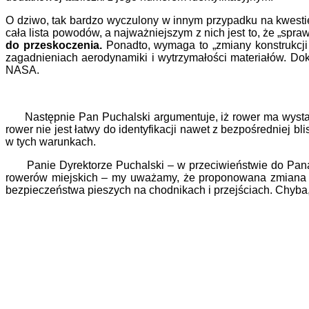
O dziwo, tak bardzo wyczulony w innym przypadku na kwesti
cała lista powodów, a najważniejszym z nich jest to, że „s
do przeskoczenia.
Ponadto, wymaga to „zmiany konstrukcji
zagadnieniach aerodynamiki i wytrzymałości materiałów. Do
NASA.
Następnie Pan Puchalski argumentuje, iż rower ma wystarcz
rower nie jest łatwy do identyfikacji nawet z bezpośredniej bl
w tych warunkach.
Panie Dyrektorze Puchalski – w przeciwieństwie do Pana, 
rowerów miejskich – my uważamy, że proponowana zmiana jak
bezpieczeństwa pieszych na chodnikach i przejściach. Chyba, 