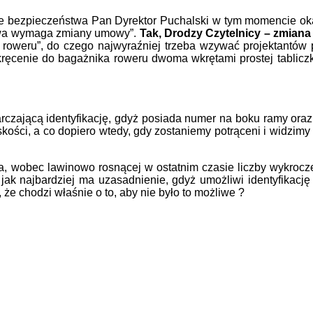
e bezpieczeństwa Pan Dyrektor Puchalski w tym momencie okaz
prawa wymaga zmiany umowy”.
Tak, Drodzy Czytelnicy – zmiana
 roweru”, do czego najwyraźniej trzeba wzywać projektantów
kręcenie do bagażnika roweru dwoma wkrętami prostej tabliczk
ającą identyfikację, gdyż posiada numer na boku ramy oraz n
iskości, a co dopiero wtedy, gdy zostaniemy potrąceni i widzimy
wobec lawinowo rosnącej w ostatnim czasie liczby wykrocze
 najbardziej ma uzasadnienie, gdyż umożliwi identyfikację i
że chodzi właśnie o to, aby nie było to możliwe ?