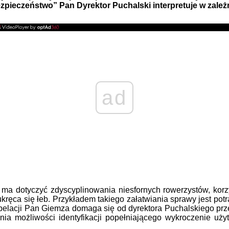
ezpieczeństwo” Pan Dyrektor Puchalski interpretuje w zależ
ad
otyczyć zdyscyplinowania niesfornych rowerzystów, korzystaj
ęca się łeb. Przykładem takiego załatwiania sprawy jest potr
rpelacji Pan Giemza domaga się od dyrektora Puchalskiego pr
a możliwości identyfikacji popełniającego wykroczenie użytk