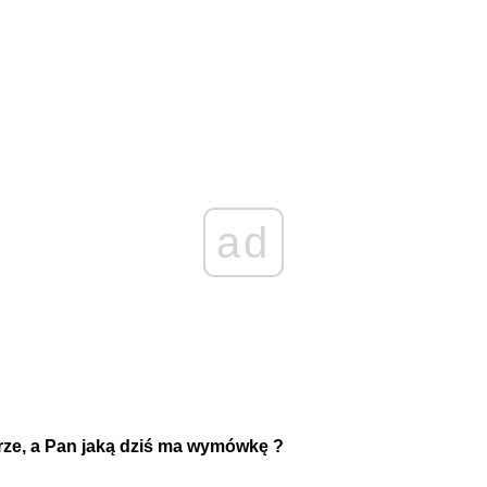
ad
orze, a Pan jaką dziś ma wymówkę ?