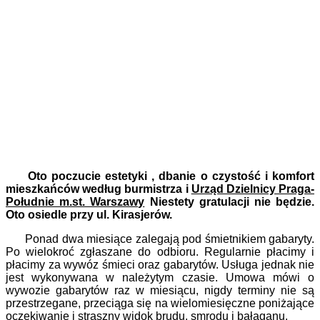
Oto poczucie estetyki , dbanie o czystość i komfort
mieszkańców według burmistrza i
Urząd Dzielnicy Praga-
Południe m.st. Warszawy
Niestety gratulacji nie będzie.
Oto
osiedle przy ul. Kirasjerów
.
Ponad dwa miesiące zalegają pod śmietnikiem gabaryty.
Po wielokroć zgłaszane do odbioru. Regularnie płacimy i
płacimy za wywóz śmieci oraz gabarytów. Usługa jednak nie
jest wykonywana w należytym czasie. Umowa mówi o
wywozie gabarytów raz w miesiącu, nigdy terminy nie są
przestrzegane, przeciąga się na wielomiesięczne poniżające
oczekiwanie i straszny widok brudu, smrodu i bałaganu.