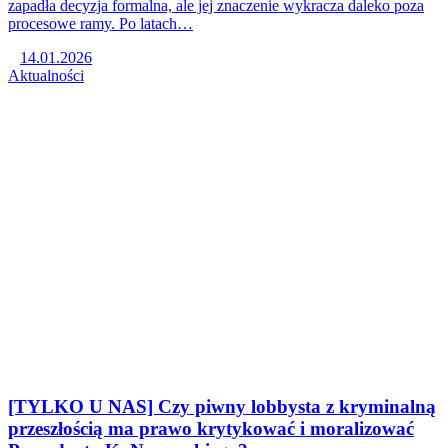
zapadła decyzja formalna, ale jej znaczenie wykracza daleko poza
procesowe ramy. Po latach…
14.01.2026
Aktualności
[TYLKO U NAS] Czy piwny lobbysta z kryminalną
przeszłością ma prawo krytykować i moralizować