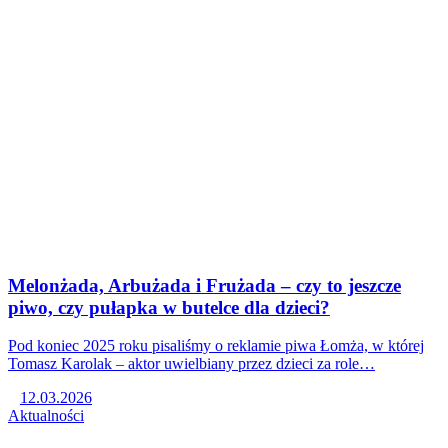
Melonżada, Arbużada i Frużada – czy to jeszcze
piwo, czy pułapka w butelce dla dzieci?
Pod koniec 2025 roku pisaliśmy o reklamie piwa Łomża, w której
Tomasz Karolak – aktor uwielbiany przez dzieci za role…
12.03.2026
Aktualności