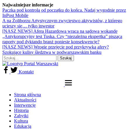
Najważniejsze informacje
Paczka pod kontrolą od początku do końca. Nadaj wygodnie przez
InPost Mobile
A na Żoliborzu Artystycznym zwycięstwo aktywistów, z którego
ucieszy się… tylko inwestor
[NASZ NEWS] Afera Hazardowa wraca na sądową wokandę
„Antykorupcyjny test Tuska. Czy “niezależna ekspertka” pisząca
raporty pod dyktando branż poniesie konsekwencje?
[NASZ NEWS] Wrogie przejęcie pod przykrywką afery?
Szokujące kulisy śledztwa w podwarszawskim banku
Kontakt
Strona główna
Aktualności
Interwencje
Historia
Zabytki
Kultura
Edukacja