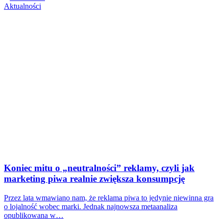
Aktualności
Koniec mitu o „neutralności” reklamy, czyli jak
marketing piwa realnie zwiększa konsumpcję
Przez lata wmawiano nam, że reklama piwa to jedynie niewinna gra
o lojalność wobec marki. Jednak najnowsza metaanaliza
opublikowana w…