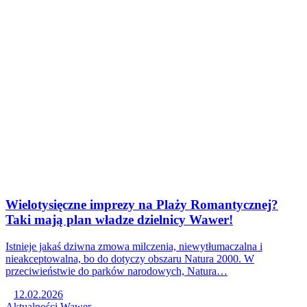
Wielotysięczne imprezy na Plaży Romantycznej?
Taki mają plan władze dzielnicy Wawer!
Istnieje jakaś dziwna zmowa milczenia, niewytłumaczalna i
nieakceptowalna, bo do dotyczy obszaru Natura 2000. W
przeciwieństwie do parków narodowych, Natura…
12.02.2026
Aktualności
Wawer