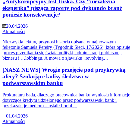
„Antykorupcyjny test Tuska. Czy “niezależna
ekspertka” pisząca raporty pod dyktando branż
poniesie konsekwencje?
20.04.2026
Aktualności
Niezwykła lekturę przynosi historia opisana w najnowszym
felietonie Samuela Pereiry (Tygodnik Sieci, 17/2026), która opisuje
proces przenikania się świata polityki, administracji publicznej,
biznesu i …lobbingu. A mowa o zjawisku „revolving…
[NASZ NEWS] Wrogie przejęcie pod przykrywką
afery? Szokujące kulisy śledztwa w
podwarszawskim banku
Prokuratura bada, dlaczego pracownica banku wyniosła informacje
dotyczące kredytu udzielonego przez podwarszawski bank i
przekazała je mediom – ustalił Portal…
01.04.2026
Aktualności