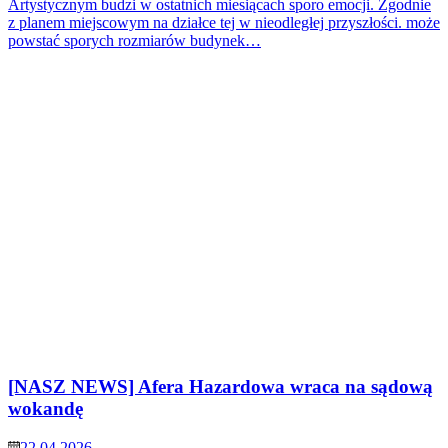
Artystycznym budzi w ostatnich miesiącach sporo emocji. Zgodnie
z planem miejscowym na działce tej w nieodległej przyszłości. może
powstać sporych rozmiarów budynek…
[NASZ NEWS] Afera Hazardowa wraca na sądową
wokandę
22.04.2026