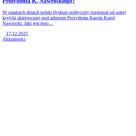
Prezydenta K. Nawrockiego?
W ostatnich dniach polski dyskurs polityczny rozgorzał od ostrej
krytyki skierowanej pod adresem Prezydenta Karola Karol
Nawrocki. Jaki jest tego…
17.12.2025
Aktualności