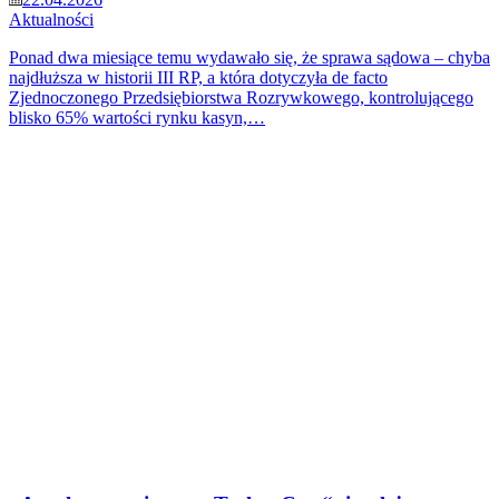
Aktualności
Ponad dwa miesiące temu wydawało się, że sprawa sądowa – chyba
najdłuższa w historii III RP, a która dotyczyła de facto
Zjednoczonego Przedsiębiorstwa Rozrywkowego, kontrolującego
blisko 65% wartości rynku kasyn,…