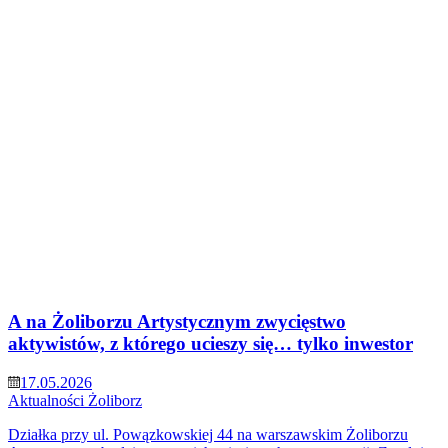
A na Żoliborzu Artystycznym zwycięstwo
aktywistów, z którego ucieszy się… tylko inwestor
17.05.2026
Aktualności
Żoliborz
Działka przy ul. Powązkowskiej 44 na warszawskim Żoliborzu